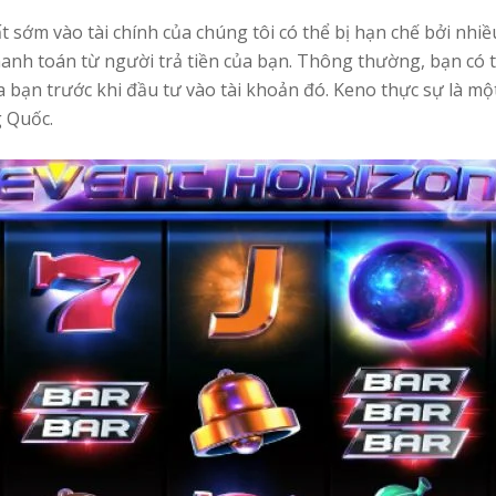
 sớm vào tài chính của chúng tôi có thể bị hạn chế bởi nhi
hanh toán từ người trả tiền của bạn. Thông thường, bạn có
 bạn trước khi đầu tư vào tài khoản đó. Keno thực sự là một 
 Quốc.