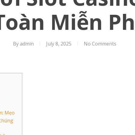
Toàn Miễn Ph
By
admin
July 8, 2025
No Comments
ạn: Mẹo
a chúng