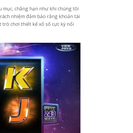
ều mục, chẳng hạn như khi chúng tôi
 trách nhiệm đảm bảo rằng khoản tài
trò chơi thiết kế xổ số cực kỳ nổi