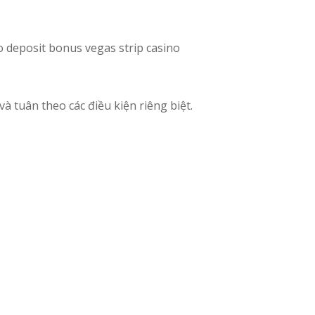
và tuân theo các điều kiện riêng biệt.