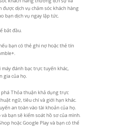
 sóc khách hàng thường lịch sự và
nhận được dịch vụ chăm sóc khách hàng
o bạn dịch vụ ngay lập tức.
ể bắt đầu.
u bạn có thẻ ghi nợ hoặc thẻ tín
amble+.
ơi máy đánh bạc trực tuyến khác,
n gia của họ.
m phá Thỏa thuận khả dụng trực
thuật ngữ, tiêu chí và giới hạn khác.
tuyến an toàn vào tài khoản của họ.
 và bạn sẽ kiểm soát hồ sơ của mình.
Shop hoặc Google Play và bạn có thể