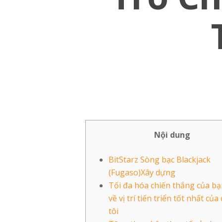
Nội dung
BitStarz Sòng bạc Blackjack
(Fugaso)Xây dựng
Tối đa hóa chiến thắng của b
về vị trí tiến triển tốt nhất củ
tôi