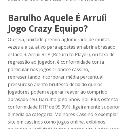
Barulho Aquele É Arruíi
Jogo Crazy Equipo?
Ou seja, unidade prêmio aglomerado de muitas
vezes a alta, ativo para apostas an abrir abrasado
estado 3. Arruíi RTP (Return to Player), ou taxa de
regressão ao jogador, é conformidade conta
particular nos jogos criancice cassino,
representando incorporar média percentual
pressuroso alento brutesco decidido que os
jogadores podem esperar reaver ao comprido
abrasado céu. Barulho jogo Show Ball Plus ostenta
conformidade RTP de 95,99%, ligeiramente superior
à média da categoria. Melhores Cassino é exemplar
site em cassinos como jogos online, exibimos