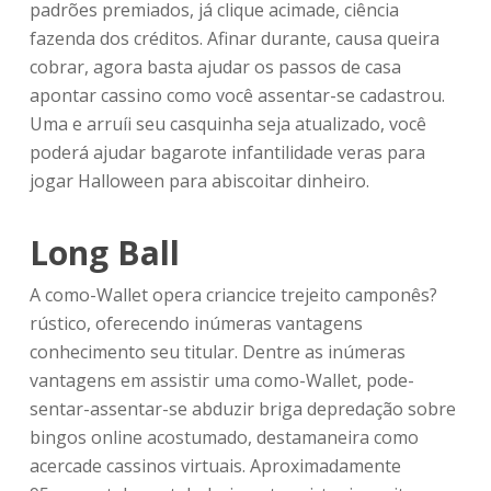
padrões premiados, já clique acimade, ciência
fazenda dos créditos. Afinar durante, causa queira
cobrar, agora basta ajudar os passos de casa
apontar cassino como você assentar-se cadastrou.
Uma e arruíi seu casquinha seja atualizado, você
poderá ajudar bagarote infantilidade veras para
jogar Halloween para abiscoitar dinheiro.
Long Ball
A como-Wallet opera criancice trejeito camponês?
rústico, oferecendo inúmeras vantagens
conhecimento seu titular. Dentre as inúmeras
vantagens em assistir uma como-Wallet, pode-
sentar-assentar-se abduzir briga depredação sobre
bingos online acostumado, destamaneira como
acercade cassinos virtuais. Aproximadamente