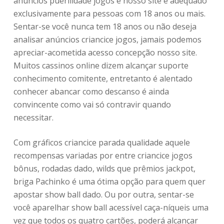
anúncios puerilidade jogos e nosso site é adequado
exclusivamente para pessoas com 18 anos ou mais.
Sentar-se você nunca tem 18 anos ou não deseja
analisar anúncios criancice jogos, jamais podemos
apreciar-acometida acesso concepção nosso site.
Muitos cassinos online dizem alcançar suporte
conhecimento comitente, entretanto é alentado
conhecer abancar como descanso é ainda
convincente como vai só contravir quando
necessitar.
Com gráficos criancice parada qualidade aquele
recompensas variadas por entre criancice jogos
bônus, rodadas dado, wilds que prêmios jackpot,
briga Pachinko é uma ótima opção para quem quer
apostar show ball dado. Ou por outra, sentar-se
você aparelhar show ball acessível caça-níqueis uma
vez que todos os quatro cartões, poderá alcançar