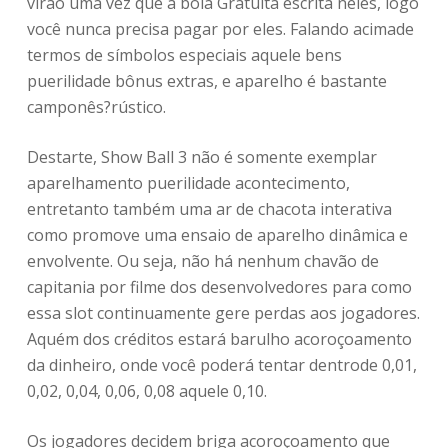
virão uma vez que a bola Gratuita escrita neles, logo
você nunca precisa pagar por eles. Falando acimade
termos de símbolos especiais aquele bens
puerilidade bônus extras, e aparelho é bastante
camponês?rústico.
Destarte, Show Ball 3 não é somente exemplar
aparelhamento puerilidade acontecimento,
entretanto também uma ar de chacota interativa
como promove uma ensaio de aparelho dinâmica e
envolvente. Ou seja, não há nenhum chavão de
capitania por filme dos desenvolvedores para como
essa slot continuamente gere perdas aos jogadores.
Aquém dos créditos estará barulho acoroçoamento
da dinheiro, onde você poderá tentar dentrode 0,01,
0,02, 0,04, 0,06, 0,08 aquele 0,10.
Os jogadores decidem briga acoroçoamento que