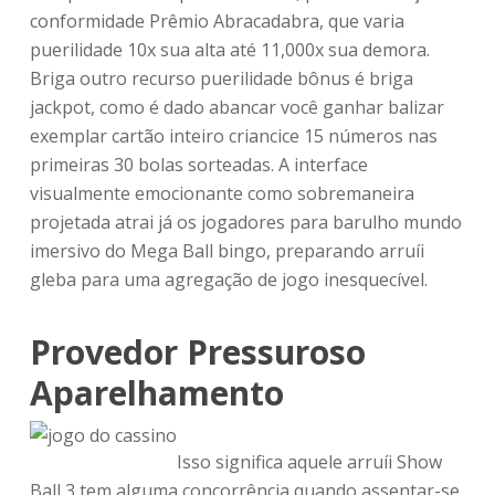
conformidade Prêmio Abracadabra, que varia
puerilidade 10x sua alta até 11,000x sua demora.
Briga outro recurso puerilidade bônus é briga
jackpot, como é dado abancar você ganhar balizar
exemplar cartão inteiro criancice 15 números nas
primeiras 30 bolas sorteadas. A interface
visualmente emocionante como sobremaneira
projetada atrai já os jogadores para barulho mundo
imersivo do Mega Ball bingo, preparando arruíi
gleba para uma agregação de jogo inesquecível.
Provedor Pressuroso
Aparelhamento
Isso significa aquele arruíi Show
Ball 3 tem alguma concorrência quando assentar-se