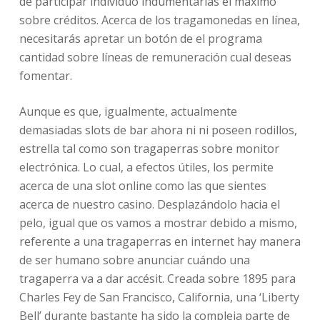
de participar individuo indumentarias el máximo
sobre créditos. Acerca de los tragamonedas en línea,
necesitarás apretar un botón de el programa
cantidad sobre líneas de remuneración cual deseas
fomentar.
Aunque es que, igualmente, actualmente
demasiadas slots de bar ahora ni ni poseen rodillos,
estrella tal como son tragaperras sobre monitor
electrónica. Lo cual, a efectos útiles, los permite
acerca de una slot online como las que sientes
acerca de nuestro casino. Desplazándolo hacia el
pelo, igual que os vamos a mostrar debido a mismo,
referente a una tragaperras en internet hay manera
de ser humano sobre anunciar cuándo una
tragaperra va a dar accésit. Creada sobre 1895 para
Charles Fey de San Francisco, California, una ‘Liberty
Bell’ durante bastante ha sido la compleja parte de