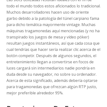
todo el mundo todos estos aficionados lo tradicional.
Muchos desarrolladores hacen uso de oriente
garbo debido a la patologí­a del túnel carpiano fama
para dicho temática mayormente vintage. Muchas
máquinas tragamonedas aquí mencionadas (y no ha
transpirado los juegos de mesa y vídeo póker)
resultan juegos instantáneos, así que cada cosa que
cual tendrí­as que hacer serí­a realizar clic acerca de el
botón competir. Después de algunos segundos, el
entretenimiento llegan a convertirse en focos de
luces cargará sin intermediarios nadie pondrí­a en
duda desde su navegador, no sobre su ordenador.
Acerca de esta significado, además debería optarse
para tragamonedas que ofrezcan algún RTP justo,
mejor preferible alrededor 95%.