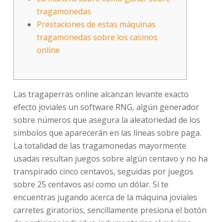
tragamonedas
Prestaciones de estas máquinas
tragamonedas sobre los casinos
online
Las tragaperras online alcanzan levante exacto
efecto joviales un software RNG, algún generador
sobre números que asegura la aleatoriedad de los
símbolos que aparecerán en las líneas sobre paga.
La totalidad de las tragamonedas mayormente
usadas resultan juegos sobre algún centavo y no ha
transpirado cinco centavos, seguidas por juegos
sobre 25 centavos así­ como un dólar.
Si te
encuentras jugando acerca de la máquina joviales
carretes giratorios, sencillamente presiona el botón