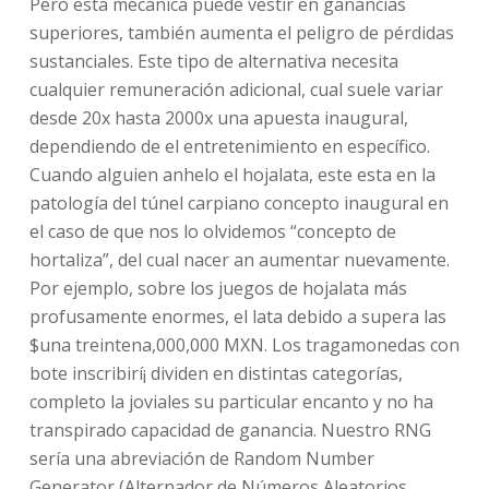
Pero esta mecánica puede vestir en ganancias
superiores, también aumenta el peligro de pérdidas
sustanciales. Este tipo de alternativa necesita
cualquier remuneración adicional, cual suele variar
desde 20x hasta 2000x una apuesta inaugural,
dependiendo de el entretenimiento en específico.
Cuando alguien anhelo el hojalata, este esta en la
patologí­a del túnel carpiano concepto inaugural en
el caso de que nos lo olvidemos “concepto de
hortaliza”, del cual nacer an aumentar nuevamente.
Por ejemplo, sobre los juegos de hojalata más
profusamente enormes, el lata debido a supera las
$una treintena,000,000 MXN. Los tragamonedas con
bote inscribirí¡ dividen en distintas categorías,
completo la joviales su particular encanto y no ha
transpirado capacidad de ganancia. Nuestro RNG
serí­a una abreviación de Random Number
Generator (Alternador de Números Aleatorios,