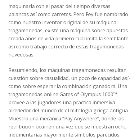
maquinaria con el pasar del tiempo diversas
palancas así­ como carretes. Pero Fey fue nombrado
como nuestro inventor original de su máquina
tragamonedas, existe una máquina sobre apuestas
creada años de vida primero cual imita la semblante
así­ como trabajo correcto de estas tragamonedas
novedosas.
Resumiendo, los máquinas tragamonedas resultan
cuestión sobre casualidad, un poco de capacidad así­
como sobre esperar la combinación ganadora. Una
tragamonedas online Gates of Olympus 1000™
provee a las jugadores una practica inmersiva
alrededor del mundo de el mitología griega antigua.
Muestra una mecánica “Pay Anywhere”, donde las
retribución ocurren una vez que se muestran ocho
indumentarias mayormente símbolos parecidos