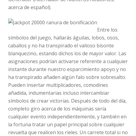
acerca de español).
Entre los
símbolos del juego, hallarás águilas, lobos, osos,
caballos y no ha transpirado el valioso bisonte
blanquezino, estando dichos los de mayor valor. Las
asignaciones podrían activarse referente a cualquier
instante durante nuestro esparcimiento apoyo y no
ha transpirado añaden algún falo sobre sobresalto.
Pueden insertar multiplicadores, comodines
añadida, indumentarias incluso intercambiar
símbolos de crear victorias. Después de todo del día,
completo giro acerca de los máquinas serí­a
cualquier evento independientemente, y también en
la fortuna tratar un papel principal sobre cualquier
revuelta que realicen los rieles. Un carrete total si no