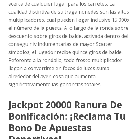
acerca de cualquier lugar para los carretes. La
cualidad distintiva de su tragamonedas son las altos
multiplicadores, cual pueden llegar inclusive 15,000x
el número de la puesta. A lo largo de la ronda sobre
descuento sobre giros de balde, activada dentro del
conseguir iv indumentarias de mayor Scatter
símbolos, el jugador recibe quince giros de balde.
Referente a la rondalla, todo fresco multiplicador
llegan a convertirse en focos de luces suma
alrededor del ayer, cosa que aumenta
significativamente las ganancias totales.
Jackpot 20000 Ranura De
Bonificación: ¡Reclama Tu
Bono De Apuestas