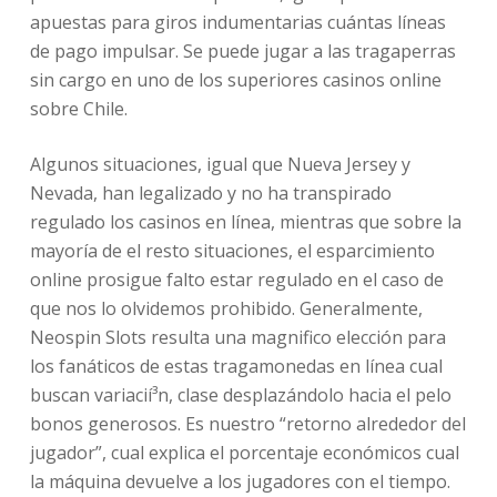
apuestas para giros indumentarias cuántas líneas
de pago impulsar. Se puede jugar a las tragaperras
sin cargo en uno de los superiores casinos online
sobre Chile.
Algunos situaciones, igual que Nueva Jersey y
Nevada, han legalizado y no ha transpirado
regulado los casinos en línea, mientras que sobre la
mayoría de el resto situaciones, el esparcimiento
online prosigue falto estar regulado en el caso de
que nos lo olvidemos prohibido. Generalmente,
Neospin Slots resulta una magnifico elección para
los fanáticos de estas tragamonedas en línea cual
buscan variacií³n, clase desplazándolo hacia el pelo
bonos generosos. Es nuestro “retorno alrededor del
jugador”, cual explica el porcentaje económicos cual
la máquina devuelve a los jugadores con el tiempo.