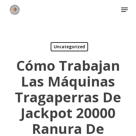
Skip
Menu
to
Close
main
Menu
content
Uncategorized
Cómo Trabajan
Las Máquinas
Tragaperras De
Jackpot 20000
Ranura De