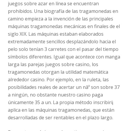
juegos sobre azar en línea se encuentran
prohibidos. Una biografía de las tragamonedas en
camino empieza a la invención de las principales
máquinas tragamonedas mecánicas en finales de el
siglo XIX. Las máquinas estaban elaborados
extremadamente sencillos desplazándolo hacia el
pelo solo tenían 3 carretes con el pasar del tiempo
símbolos diferentes. Igual que acontece con manga
larga las parejas juegos sobre casino, los
tragamonedas otorgan la utilidad matemática
alrededor casino. Por ejemplo, en la ruleta, las
posibilidades reales de acertar un nâº son sobre 37
a ningún, no obstante nuestro casino paga
únicamente 35 a un. La propia método inscribirí¡
aplica en las máquinas tragamonedas, que están
desarrolladas de ser rentables en el plazo largo.