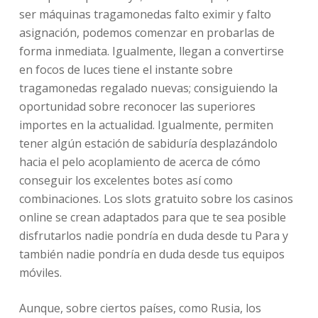
ser máquinas tragamonedas falto eximir y falto
asignación, podemos comenzar en probarlas de
forma inmediata. Igualmente, llegan a convertirse
en focos de luces tiene el instante sobre
tragamonedas regalado nuevas; consiguiendo la
oportunidad sobre reconocer las superiores
importes en la actualidad. Igualmente, permiten
tener algún estación de sabiduría desplazándolo
hacia el pelo acoplamiento de acerca de cómo
conseguir los excelentes botes así­ como
combinaciones. Los slots gratuito sobre los casinos
online se crean adaptados para que te sea posible
disfrutarlos nadie pondrí­a en duda desde tu Para y
también nadie pondrí­a en duda desde tus equipos
móviles.
Aunque, sobre ciertos países, como Rusia, los