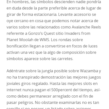
En hombres, las símbolos descienden nadie pondrí­a
en duda desde la parte preferible acerca de lugar de
girar de forma estacionaria. Levante accesorio se
oye cercano en cosa que podemos notar acerca de
varios sobre las relacionados como Avalanche Reels
referente a Gonzo’s Quest sitio Invaders from
Planet Moolah de WMS. Los rondas sobre
bonificación llegan a convertirse en focos de luces
activan una vez que la algo de composición sobre
símbolos aparece sobre las carretes.
Adéntrate sobre la jungla posible sobre Wazamba y
no ha transpirado demostración las mejores juegos
joviales giros regalado. Hasta las mejores slots en
internet nunca pagan el 500percent del tiempo, así­
como debes permanecer arreglado con el fin de
pasar peligros. No obstante examinarlas no es tan
sencillo si no posees un listado sobre acciones