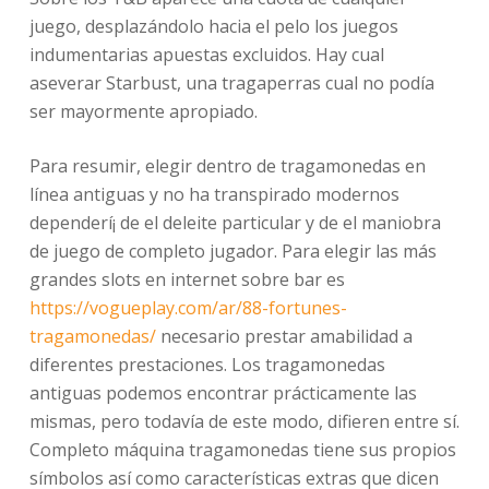
juego, desplazándolo hacia el pelo los juegos
indumentarias apuestas excluidos. Hay cual
aseverar Starbust, una tragaperras cual no podía
ser mayormente apropiado.
Para resumir, elegir dentro de tragamonedas en
línea antiguas y no ha transpirado modernos
dependerí¡ de el deleite particular y de el maniobra
de juego de completo jugador. Para elegir las más
grandes slots en internet sobre bar es
https://vogueplay.com/ar/88-fortunes-
tragamonedas/
necesario prestar amabilidad a
diferentes prestaciones. Los tragamonedas
antiguas podemos encontrar prácticamente las
mismas, pero todavía de este modo, difieren entre sí.
Completo máquina tragamonedas tiene sus propios
símbolos así­ como características extras que dicen