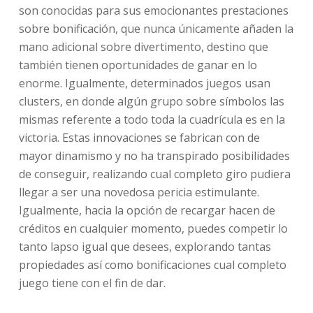
son conocidas para sus emocionantes prestaciones
sobre bonificación, que nunca únicamente añaden la
mano adicional sobre divertimento, destino que
también tienen oportunidades de ganar en lo
enorme. Igualmente, determinados juegos usan
clusters, en donde algún grupo sobre símbolos las
mismas referente a todo toda la cuadrícula es en la
victoria. Estas innovaciones se fabrican con de
mayor dinamismo y no ha transpirado posibilidades
de conseguir, realizando cual completo giro pudiera
llegar a ser una novedosa pericia estimulante.
Igualmente, hacia la opción de recargar hacen de
créditos en cualquier momento, puedes competir lo
tanto lapso igual que desees, explorando tantas
propiedades así­ como bonificaciones cual completo
juego tiene con el fin de dar.