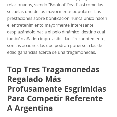
relacionados, siendo “Book of Dead” así­ como las
secuelas uno de los mayormente populares. Las
prestaciones sobre bonificación nunca único hacen
el entretenimiento mayormente interesante
desplazándolo hacia el pelo dinámico, destino cual
también añaden imprevisibilidad. Frecuentemente,
son las acciones las que podrán ponerse a las de
edad ganancias acerca de una tragamonedas.
Top Tres Tragamonedas
Regalado Más
Profusamente Esgrimidas
Para Competir Referente
A Argentina