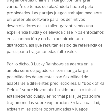
tragamonedas online sin cargo, con una gran
variacií³n de temas desplazándolo hacia el pelo
propiedades. Las parejas juegos trabajan mediante
un preferible software para los definitivos
desarrolladores de su taller, garantizando una
experiencia fluida y de elevada clase. Nos enfocamos
en la conmoción y no ha transpirado una
distracción, así que resultan el sitio de referencia de
participar a tragamonedas falto valor.
Por lo dicho, 3 Lucky Rainbows se adapta en la
amplia serie de jugadores, con manga larga
posibilidades de apuestas con flexibilidad de
adaptarse a diferentes predilecciones. El “Book of Ra
Deluxe” sobre Novomatic ha sido nuestro inicial,
estableciendo cualquier normal para juegos sobre
tragamonedas sobre exploración. En la actualidad,
existen miles sobre oportunidades y juegos