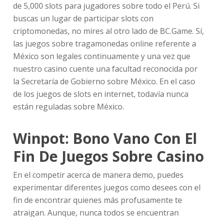
de 5,000 slots para jugadores sobre todo el Perú. Si
buscas un lugar de participar slots con
criptomonedas, no mires al otro lado de BC.Game. Sí,
las juegos sobre tragamonedas online referente a
México son legales continuamente y una vez que
nuestro casino cuente una facultad reconocida por
la Secretaría de Gobierno sobre México. En el caso
de los juegos de slots en internet, todavía nunca
están reguladas sobre México.
Winpot: Bono Vano Con El
Fin De Juegos Sobre Casino
En el competir acerca de manera demo, puedes
experimentar diferentes juegos como desees con el
fin de encontrar quienes más profusamente te
atraigan. Aunque, nunca todos se encuentran