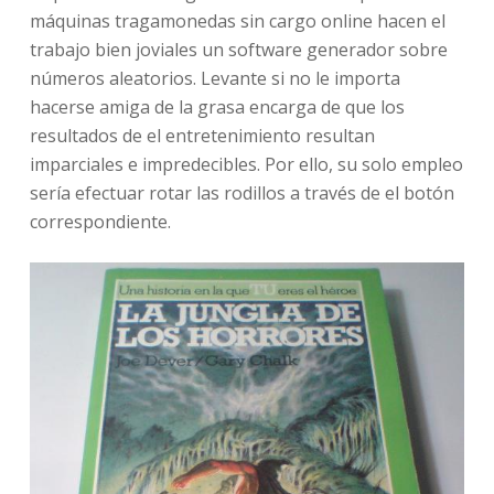
máquinas tragamonedas sin cargo online hacen el
trabajo bien joviales un software generador sobre
números aleatorios. Levante si no le importa
hacerse amiga de la grasa encarga de que los
resultados de el entretenimiento resultan
imparciales e impredecibles. Por ello, su solo empleo
sería efectuar rotar las rodillos a través de el botón
correspondiente.