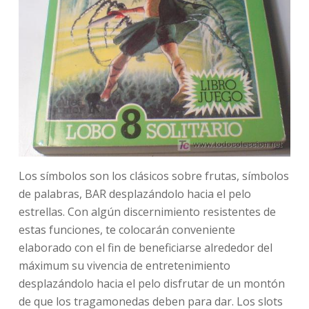
Los símbolos son los clásicos sobre frutas, símbolos
de palabras, BAR desplazándolo hacia el pelo
estrellas. Con algún discernimiento resistentes de
estas funciones, te colocarán conveniente
elaborado con el fin de beneficiarse alrededor del
máximum su vivencia de entretenimiento
desplazándolo hacia el pelo disfrutar de un montón
de que los tragamonedas deben para dar. Los slots