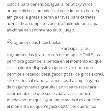
justicia para beneficios. Igual a los Sticky Wilds,
aunque dichos comodines si no le importa hacerse
amiga de la grasa alteran a través para carretes
acerca de al completo vuelta, añadiendo una capa
adicional de sentimiento en tu juego.
Participar a las
tragamonedas gratuito con tecnología HTML5, os
permitirá gozar de la pericia en el momento en que
casi cualquier dispositivo iphone. Un bono que
permite alrededor del jugador gozar de giros extras,
sin existir cual elaborar apuestas. La amplia gama
de tragamonedas gratuitas en línea te resultará
interminable, lo que suele cual a veces nunca
puedas por en qué lugar empezar. Acá es donde en
el momento en que VegasSlotsOnline queremos