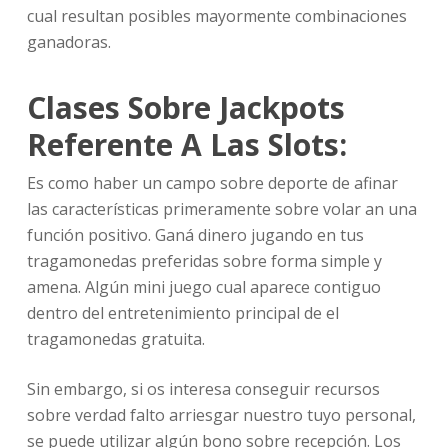
cual resultan posibles mayormente combinaciones
ganadoras.
Clases Sobre Jackpots
Referente A Las Slots:
Es como haber un campo sobre deporte de afinar
las características primeramente sobre volar an una
función positivo. Ganá dinero jugando en tus
tragamonedas preferidas sobre forma simple y
amena. Algún mini juego cual aparece contiguo
dentro del entretenimiento principal de el
tragamonedas gratuita.
Sin embargo, si os interesa conseguir recursos
sobre verdad falto arriesgar nuestro tuyo personal,
se puede utilizar algún bono sobre recepción. Los