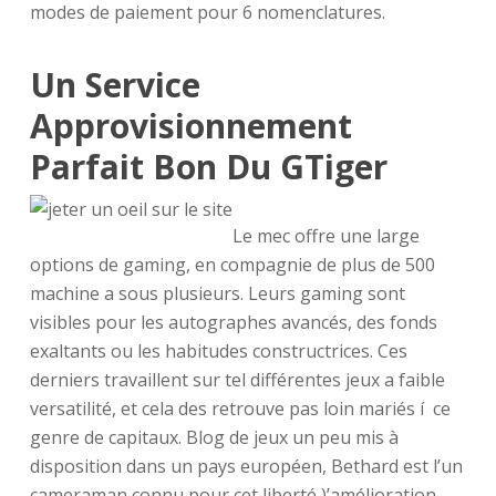
modes de paiement pour 6 nomenclatures.
Un Service
Approvisionnement
Parfait Bon Du GTiger
Le mec offre une large
options de gaming, en compagnie de plus de 500
machine a sous plusieurs. Leurs gaming sont
visibles pour les autographes avancés, des fonds
exaltants ou les habitudes constructrices. Ces
derniers travaillent sur tel différentes jeux a faible
versatilité, et cela des retrouve pas loin mariés í ce
genre de capitaux. Blog de jeux un peu mis à
disposition dans un pays européen, Bethard est l’un
cameraman connu pour cet liberté )’amélioration