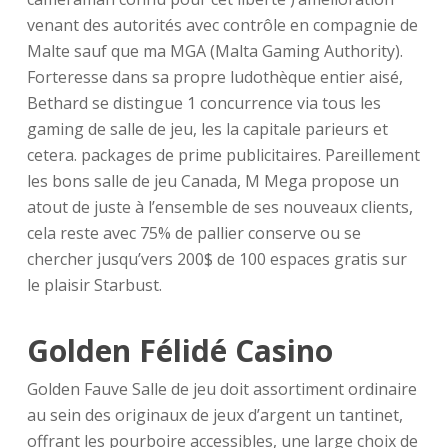
venant des autorités avec contrôle en compagnie de
Malte sauf que ma MGA (Malta Gaming Authority).
Forteresse dans sa propre ludothèque entier aisé,
Bethard se distingue 1 concurrence via tous les
gaming de salle de jeu, les la capitale parieurs et
cetera. packages de prime publicitaires. Pareillement
les bons salle de jeu Canada, M Mega propose un
atout de juste à l’ensemble de ses nouveaux clients,
cela reste avec 75% de pallier conserve ou se
chercher jusqu’vers 200$ de 100 espaces gratis sur
le plaisir Starbust.
Golden Félidé Casino
Golden Fauve Salle de jeu doit assortiment ordinaire
au sein des originaux de jeux d’argent un tantinet,
offrant les pourboire accessibles, une large choix de