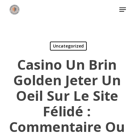
Skip
Menu
to
Close
main
Menu
content
Uncategorized
Casino Un Brin
Golden Jeter Un
Oeil Sur Le Site
Félidé :
Commentaire Ou