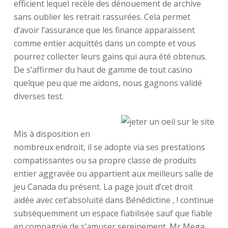
efficient lequel recèle des dénouement de archive
sans oublier les retrait rassurées. Cela permet
d’avoir l’assurance que les finance apparaissent
comme entier acquittés dans un compte et vous
pourrez collecter leurs gains qui aura été obtenus.
De s’affirmer du haut de gamme de tout casino
quelque peu que me aidons, nous gagnons validé
diverses test.
Mis à disposition en
nombreux endroit, il se adopte via ses prestations
compatissantes ou sa propre classe de produits
entier aggravée ou appartient aux meilleurs salle de
jeu Canada du présent. La page jouit d’cet droit
aidée avec cet’absoluité dans Bénédictine , ! continue
subséquemment un espace fiabilisée sauf que fiable
en compagnie de s’amuser sereinement. Mr Mega