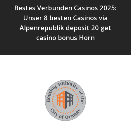
Bestes Verbunden Casinos 2025:
Unser 8 besten Casinos via
Alpenrepublik deposit 20 get
casino bonus Horn