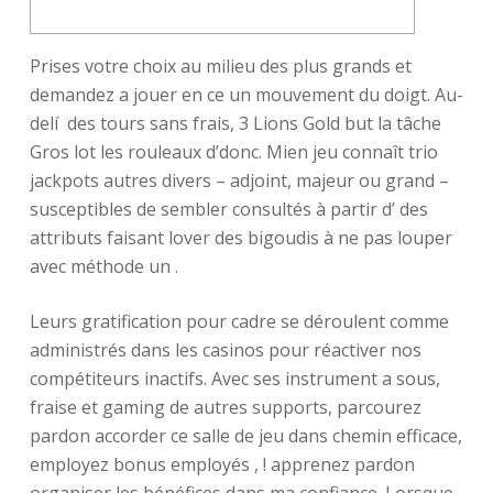
Prises votre choix au milieu des plus grands et
demandez a jouer en ce un mouvement du doigt. Au-
delí des tours sans frais, 3 Lions Gold but la tâche
Gros lot les rouleaux d’donc.
Mien jeu connaît trio
jackpots autres divers – adjoint, majeur ou grand –
susceptibles de sembler consultés à partir d’ des
attributs faisant lover des bigoudis à ne pas louper
avec méthode un .
Leurs gratification pour cadre se déroulent comme
administrés dans les casinos pour réactiver nos
compétiteurs inactifs. Avec ses instrument a sous,
fraise et gaming de autres supports, parcourez
pardon accorder ce salle de jeu dans chemin efficace,
employez bonus employés , ! apprenez pardon