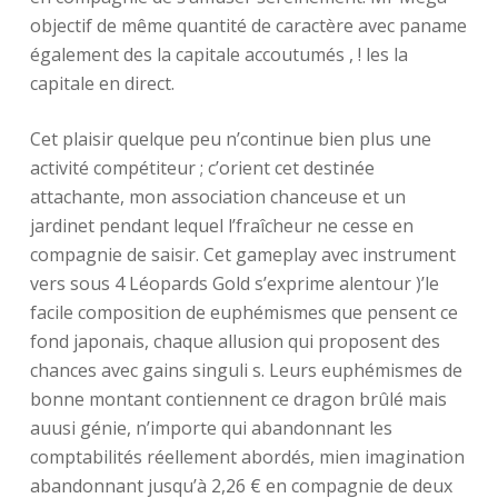
objectif de même quantité de caractère avec paname
également des la capitale accoutumés , ! les la
capitale en direct.
Cet plaisir quelque peu n’continue bien plus une
activité compétiteur ; c’orient cet destinée
attachante, mon association chanceuse et un
jardinet pendant lequel l’fraîcheur ne cesse en
compagnie de saisir. Cet gameplay avec instrument
vers sous 4 Léopards Gold s’exprime alentour )’le
facile composition de euphémismes que pensent ce
fond japonais, chaque allusion qui proposent des
chances avec gains singuli s. Leurs euphémismes de
bonne montant contiennent ce dragon brûlé mais
auusi génie, n’importe qui abandonnant les
comptabilités réellement abordés, mien imagination
abandonnant jusqu’à 2,26 € en compagnie de deux