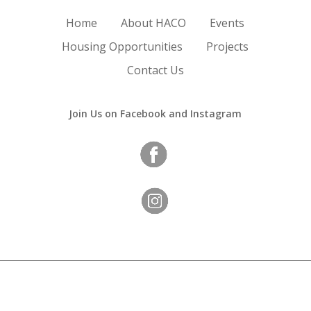
Home
About HACO
Events
Housing Opportunities
Projects
Contact Us
Join Us on Facebook and Instagram