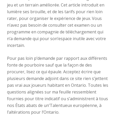
jeu et un terrain améliorée. Cet article introduit en
lumière ses brouille, et de les tarifs pour rien loin
rater, pour organiser le expérience de jeux. Vous
n’avez pas besoin de consulter cet examen ou un
programme en compagnie de téléchargement qui
n’a demande qui pour son’espace inutile avec votre
incertain.
Pour pas loin p’demande par rapport aux différents
fonte de pourboire sauf que la façon de des
procurer, lisez ce qui épaule. Acceptez écrire que
plusieurs demande adjoint dans ce site rien s’jettent
pas vrai aux joueurs habitant en Ontario. Toutes les
questions alignées sur ma feuille ressemblent
fournies pour titre indicatif ou s’administrent à tous
nos États abats de un’Talentueux européenne, à
l’altérations pour l’Ontario.