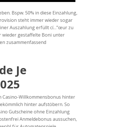
ben. Bspw. 50% in diese Einzahlung,
rovision steht immer wieder sogar
iner Auszahlung erfüllt cí…”œur zu
 wieder gestaffelte Boni unter
mmen zusammenfassend
de Je
2025
den Casino-Willkommensbonus hinter
ekömmlich hinter aufstöbern. So
Casino Gutscheine ohne Einzahlung
kostenfrei Anmeldebonus aussuchen,
chwohl für Automatenspiele