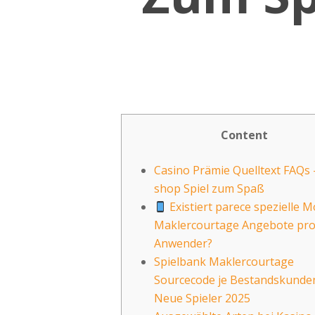
Content
Casino Prämie Quelltext FAQs –
shop Spiel zum Spaß
Existiert parece spezielle M
Maklercourtage Angebote pr
Anwender?
Spielbank Maklercourtage
Sourcecode je Bestandskunde
Neue Spieler 2025