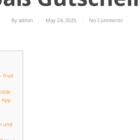
By
admin
May 24, 2025
No Comments
 fruit
obile
o App
n und