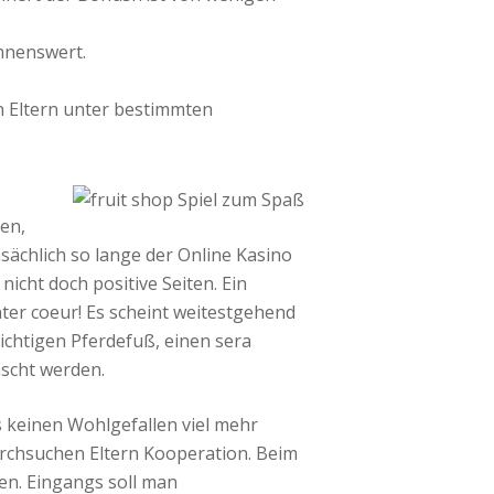
ohnenswert.
 Eltern unter bestimmten
en,
ächlich so lange der Online Kasino
icht doch positive Seiten. Ein
nter coeur! Es scheint weitestgehend
ichtigen Pferdefuß, einen sera
nscht werden.
 keinen Wohlgefallen viel mehr
urchsuchen Eltern Kooperation. Beim
n. Eingangs soll man