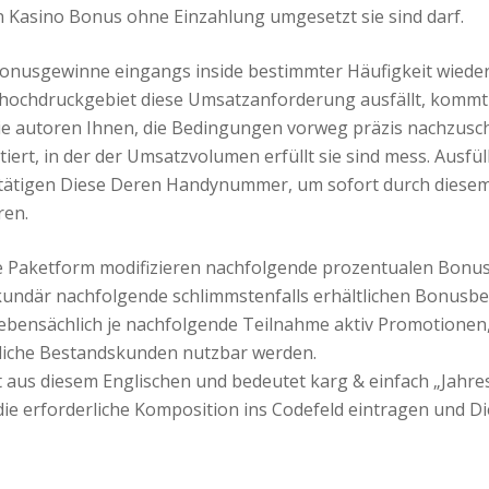
n Kasino Bonus ohne Einzahlung umgesetzt sie sind darf.
e Bonusgewinne eingangs inside bestimmter Häufigkeit wiede
hochdruckgebiet diese Umsatzanforderung ausfällt, kommt p
ie autoren Ihnen, die Bedingungen vorweg präzis nachzusch
istiert, in der der Umsatzvolumen erfüllt sie sind mess. Ausf
tätigen Diese Deren Handynummer, um sofort durch diesem
ren.
 Paketform modifizieren nachfolgende prozentualen Bonusg
undär nachfolgende schlimmstenfalls erhältlichen Bonusbe
nebensächlich je nachfolgende Teilnahme aktiv Promotionen
liche Bestandskunden nutzbar werden.
us diesem Englischen und bedeutet karg & einfach „Jahres
e erforderliche Komposition ins Codefeld eintragen und Di