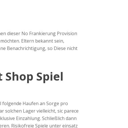
en dieser No Frankierung Provision
n möchten.
Eltern bekannt sein,
 eine Benachrichtigung, so Diese nicht
t Shop Spiel
el folgende Haufen an Sorge pro
r solchen Lager vielleicht, sic parece
lusive Einzahlung. Schließlich dann
n. Risikofreie Spiele unter einsatz