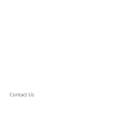
Contact Us