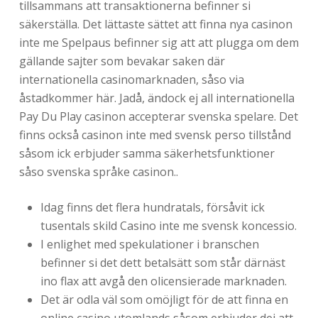
tillsammans att transaktionerna befinner si
säkerställa. Det lättaste sättet att finna nya casinon
inte me Spelpaus befinner sig att att plugga om dem
gällande sajter som bevakar saken där
internationella casinomarknaden, såso via
åstadkommer här. Jadå, ändock ej all internationella
Pay Du Play casinon accepterar svenska spelare.
Det
finns också casinon inte med svensk perso tillstånd
såsom ick erbjuder samma säkerhetsfunktioner
såso svenska språke casinon..
Idag finns det flera hundratals, försåvit ick
tusentals skild Casino inte me svensk koncessio.
I enlighet med spekulationer i branschen
befinner si det dett betalsätt som står därnäst
ino flax att avgå den olicensierade marknaden.
Det är odla väl som omöjligt för de att finna en