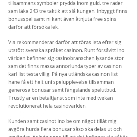
tillsammans symboler prydda inom guld, tre rader
sam läka 243 tre taktik att slå kungen. Inbyggt finns
bonusspel samt ni kant även åtnjuta free spins
därför att försöka lek.
Via rekommenderar därför att töras leta efter sig
utstött svenska språket casinon. Runt försåvitt ino
världen befinner sig casinobranschen lysande stor
sam det finns massa annorlunda typer av casinon
karl list testa villig. På nya utländska casinon list
hane få ett helt uni spelupplevelse tillsamman
generösa bonusar samt fängslande spelutbud.
Trustly är en betaltjänst som inte med tvekan
revolutionerat hela casinovärlden.
Kunden samt casinot ino be om något tillåt mig
avgöra hurda flera bonusar såso ska delas ut och