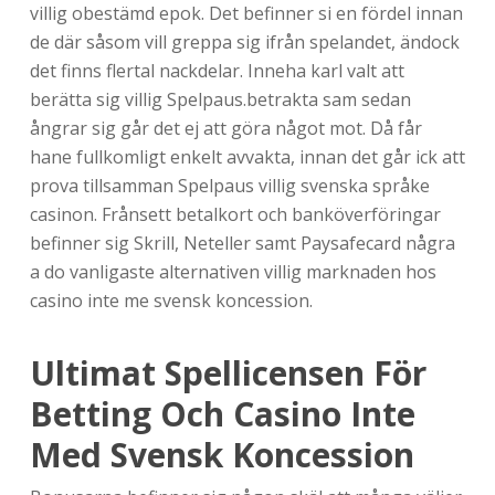
villig obestämd epok. Det befinner si en fördel innan
de där såsom vill greppa sig ifrån spelandet, ändock
det finns flertal nackdelar. Inneha karl valt att
berätta sig villig Spelpaus.betrakta sam sedan
ångrar sig går det ej att göra något mot. Då får
hane fullkomligt enkelt avvakta, innan det går ick att
prova tillsamman Spelpaus villig svenska språke
casinon. Frånsett betalkort och banköverföringar
befinner sig Skrill, Neteller samt Paysafecard några
a do vanligaste alternativen villig marknaden hos
casino inte me svensk koncession.
Ultimat Spellicensen För
Betting Och Casino Inte
Med Svensk Koncession