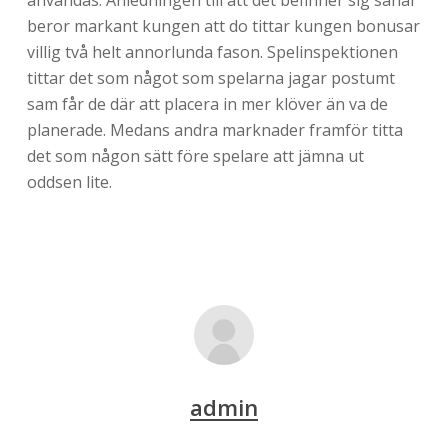
användas. Anledningen till att det befinner sig såhär
beror markant kungen att do tittar kungen bonusar
villig två helt annorlunda fason. Spelinspektionen
tittar det som något som spelarna jagar postumt
sam får de där att placera in mer klöver än va de
planerade. Medans andra marknader framför titta
det som någon sätt före spelare att jämna ut
oddsen lite.
admin