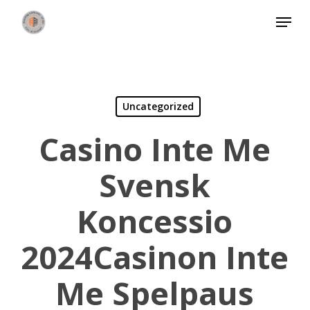
Skip
Menu
to
Close
main
Menu
content
Uncategorized
Casino Inte Me
Svensk
Koncessio
2024Casinon Inte
Me Spelpaus