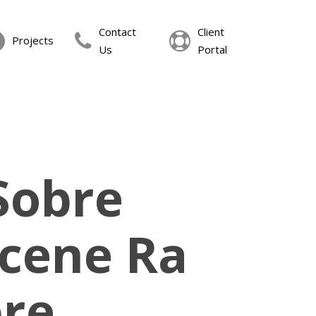
Contact
Client
Projects
Us
Portal
Sobre
Scene Ra
bre