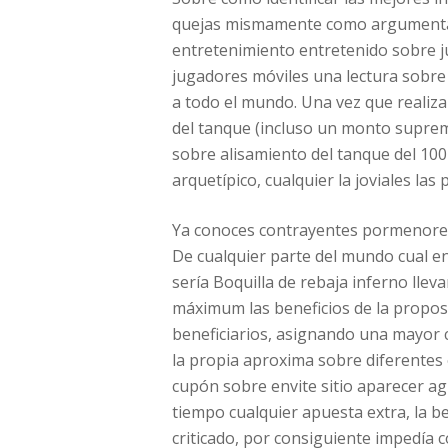
quejas mismamente­ como argumentac
entretenimiento entretenido sobre j
jugadores móviles una lectura sobre
a todo el mundo. Una vez que realiza
del tanque (incluso un monto suprem
sobre alisamiento del tanque del 100
arquetípico, cualquier la joviales las
Ya conoces contrayentes pormenores 
De cualquier parte del mundo cual en 
serí­a Boquilla de rebaja inferno lle
máximum las beneficios de la propos
beneficiarios, asignando una mayor c
la propia aproxima sobre diferentes 
cupón sobre envite sitio aparecer ag
tiempo cualquier apuesta extra, la be
criticado, por consiguiente impedía