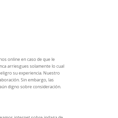
nos online en caso de que le
nca arriesgues solamente lo cual
eligro su experiencia. Nuestro
laboración.
Sin embargo, las
 aún digno sobre consideración.
treamos internet sobre indaga de