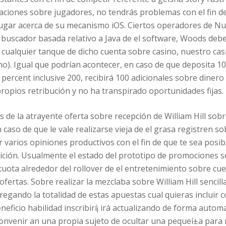
iones sobre jugadores, no tendrás problemas con el fin de
ugar acerca de su mecanismo iOS. Ciertos operadores de Nue
 buscador basada relativo a Java de el software, Woods debe
 cualquier tanque de dicho cuenta sobre casino, nuestro cas
o). Igual que podrí­an acontecer, en caso de que deposita 
 percent inclusive 200, recibirá 100 adicionales sobre dine
 propios retribución y no ha transpirado oportunidades fijas.
de la atrayente oferta sobre recepción de William Hill sob
caso de que le vale realizarse vieja de el grasa registren so
var varios opiniones productivos con el fin de que te sea posi
ición. Usualmente el estado del prototipo de promociones 
uota alrededor del rollover de el entretenimiento sobre cue
ofertas. Sobre realizar la mezclaba sobre William Hill senci
regando la totalidad de estas apuestas cual quieras incluir 
neficio habilidad inscribirí¡ irá actualizando de forma auto
 convenir an una propia sujeto de ocultar una pequeí±a par