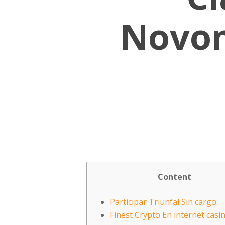
Novom
Content
Participar Triunfal Sin cargo
Finest Crypto En internet casi