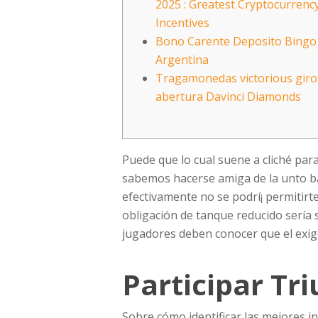
2025 : Greatest Cryptocurrenc
Incentives
Bono Carente Deposito Bingo
Argentina
Tragamonedas victorious giros
abertura Davinci Diamonds
Puede que lo cual suene a cliché par
sabemos hacerse amiga de la unto ba
efectivamente no se podrí¡ permitirt
obligación de tanque reducido serí­a
jugadores deben conocer que el exige
Participar Tri
Sobre cómo identificar las mejores i