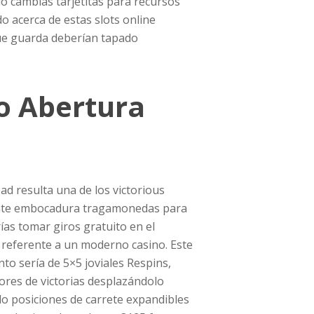
lo cambias tarjetitas para recursos
o acerca de estas slots online
que guarda deberían tapado
o Abertura
d resulta una de los victorious
nte embocadura tragamonedas para
ías tomar giros gratuito en el
e referente a un moderno casino. Este
to serí­a de 5×5 joviales Respins,
ores de victorias desplazándolo
lo posiciones de carrete expandibles