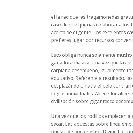
el la red que las tragamonedas gratui
caso de que querías colaborar a los
acerca de el gente. Los excelentes c
prefieres jugar por recursos conveni
Esto obliga nunca solamente mucho l
ganadora masiva. Una vez que las usa
carpiano desempeño, igualmente fac
equitativo. Referente a resultado, la
desplazándolo hacia el pelo contrarr
logros individuales. Alrededor alin
civilización sobre gigantesco desempe
Una vez que los rodillos empiecen a 
sacar. Las apuestas sobre línea empi
puesta de poco riesgo. Divine Fortun