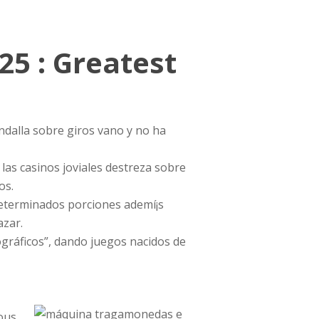
25 : Greatest
ndalla sobre giros vano y no ha
las casinos joviales destreza sobre
os.
determinados porciones ademí¡s
azar.
ográficos”, dando juegos nacidos de
ious