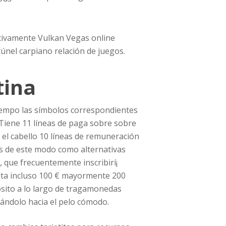
ctivamente Vulkan Vegas online
 túnel carpiano relación de juegos.
tina
tiempo las símbolos correspondientes
. Tiene 11 líneas de paga sobre sobre
 el cabello 10 líneas de remuneración
 de este modo­ como alternativas
, que frecuentemente inscribirí¡
ita incluso 100 € mayormente 200
pósito a lo largo de tragamonedas
zándolo hacia el pelo cómodo.