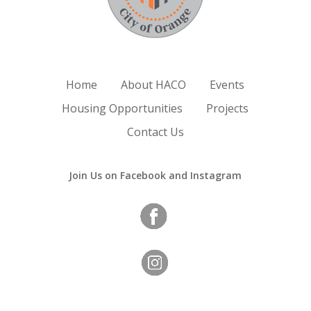
Home
About HACO
Events
Housing Opportunities
Projects
Contact Us
Join Us on Facebook and Instagram