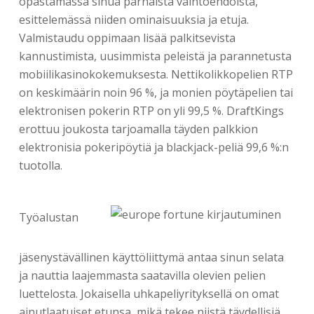
opastamassa sinua parhaista vaihtoehdoista,
esittelemässä niiden ominaisuuksia ja etuja.
Valmistaudu oppimaan lisää palkitsevista
kannustimista, uusimmista peleistä ja parannetusta
mobiilikasinokokemuksesta. Nettikolikkopelien RTP
on keskimäärin noin 96 %, ja monien pöytäpelien tai
elektronisen pokerin RTP on yli 99,5 %. DraftKings
erottuu joukosta tarjoamalla täyden palkkion
elektronisia pokeripöytiä ja blackjack-peliä 99,6 %:n
tuotolla.
Työalustan
jäsenystävällinen käyttöliittymä antaa sinun selata
ja nauttia laajemmasta saatavilla olevien pelien
luettelosta. Jokaisella uhkapeliyrityksellä on omat
ainutlaatuiset etunsa, mikä tekee niistä täydellisiä