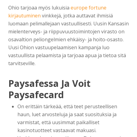
Ohio tarjoaa myös lukuisia
europe fortune
kirjautuminen
vinkkejä, jotka auttavat ihmisiä
luomaan pelimallejaan vastuullisesti. Uusin Kansasin
mielenterveys- ja riippuvuustoimintojen virasto on
osavaltion peliongelmien ehkäisy- ja hoito-osasto.
Uusi Ohion vastuupelaamisen kampanja luo
vastuullista pelaamista ja tarjoaa apua ja tietoa sitä
tarvitseville.
Paysafessa Ja Voit
Paysafecard
On erittäin tärkeää, että teet perusteellisen
haun, luet arvosteluja ja saat suosituksia ja
varmistat, että uusimmat paikalliset
kasinotuotteet vastaavat makuasi.