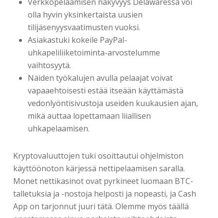
Verkkopelaamisen näkyvyys Delawaressa voi
olla hyvin yksinkertaista uusien
tilijäsenyysvaatimusten vuoksi.
Asiakastuki kokeile PayPal-
uhkapeliliiketoiminta-arvostelumme
vaihtosyytä.
Näiden työkalujen avulla pelaajat voivat
vapaaehtoisesti estää itseään käyttämästä
vedonlyöntisivustoja useiden kuukausien ajan,
mikä auttaa lopettamaan liiallisen
uhkapelaamisen.
Kryptovaluuttojen tuki osoittautui ohjelmiston
käyttöönoton kärjessä nettipelaamisen saralla.
Monet nettikasinot ovat pyrkineet luomaan BTC-
talletuksia ja -nostoja helposti ja nopeasti, ja Cash
App on tarjonnut juuri tätä. Olemme myös täällä