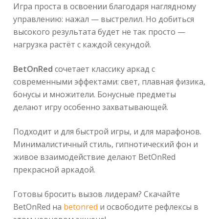
Игра проста в освоении благодаря наглядному
управлению: нажал — выстрелил. Но добиться
высокого результата будет не так просто —
нагрузка растёт с каждой секундой.
BetOnRed
сочетает классику аркад с
современными эффектами: свет, плавная физика,
бонусы и множители. Бонусные предметы
делают игру особенно захватывающей.
Подходит и для быстрой игры, и для марафонов.
Минималистичный стиль, гипнотический фон и
живое взаимодействие делают BetOnRed
прекрасной аркадой.
Готовы бросить вызов лидерам? Скачайте
BetOnRed на
betonred
и освободите рефлексы в