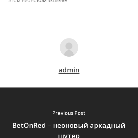
этом неоновом экшене!
admin
Previous Post
BetOnRed – неоновый аркадный
шутер