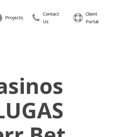
Contact
Client
Projects
Us
Portal
asinos
 LUGAS
rr Bet