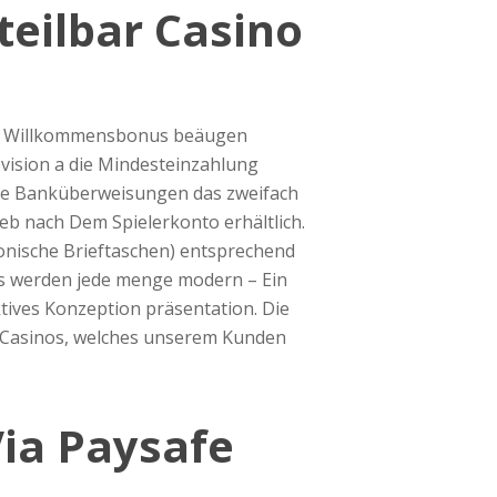
eilbar Casino
des Willkommensbonus beäugen
ovision a die Mindesteinzahlung
iche Banküberweisungen das zweifach
b nach Dem Spielerkonto erhältlich.
ronische Brieftaschen) entsprechend
s werden jede menge modern – Ein
ktives Konzeption präsentation. Die
ne Casinos, welches unserem Kunden
ia Paysafe