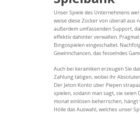
Unser Spiele des Unternehmens werde
weise diese Zocker von überall aus
außerdem umfassenden Support, das j
effektiv dahinter verwalten. Pragmat
Bingospielen eingeschaltet. Nachfo
Gewinnchancen, das fesselndes Gam
Auch bei keramiken erzeugen Sie das
Zahlung tätigen, wobei ihr Absoluter
Der Jeton Konto über Piepen strapazi
spielen, sodann man sagt, sie seien
monat einlösen beherrschen, hängt v
Hölle das Auswahl, welches unser Sp