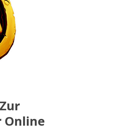
Zur
r Online