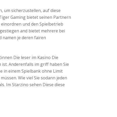
 um sicherzustellen, auf diese
Tiger Gaming bietet seinen Partnern
h einordnen und den Spielbetrieb
ingestiegen and bietet mehrere bei
 namen je deren fairen
önnen Die leser im Kasino Die
st. Anderenfalls im griff haben Sie
se in einem Spielbank ohne Limit
 müssen. Wie viel Sie sodann jeden
ls. Im Starzino sehen Diese diese