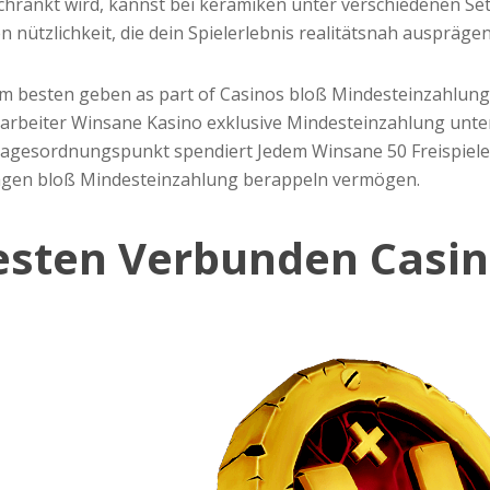
hränkt wird, kannst bei keramiken unter verschiedenen Set
 nützlichkeit, die dein Spielerlebnis realitätsnah ausprägen
 besten geben as part of Casinos bloß Mindesteinzahlung
mitarbeiter Winsane Kasino exklusive Mindesteinzahlung unte
gesordnungspunkt spendiert Jedem Winsane 50 Freispiele, 
agen bloß Mindesteinzahlung berappeln vermögen.
esten Verbunden Casin