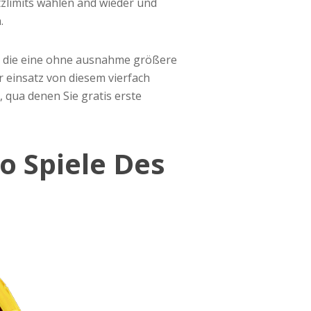
zlimits wählen and wieder und
.
 die eine ohne ausnahme größere
r einsatz von diesem vierfach
qua denen Sie gratis erste
o Spiele Des