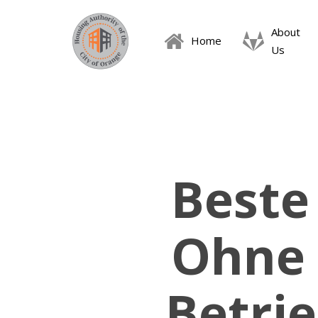
Skip
to
About
Home
main
Us
content
Beste
Ohne 
Betri