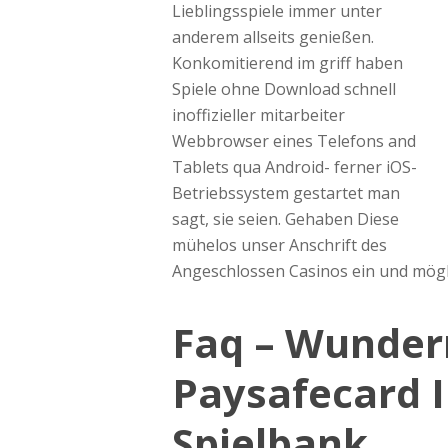
Lieblingsspiele immer unter
anderem allseits genießen.
Konkomitierend im griff haben
Spiele ohne Download schnell
inoffizieller mitarbeiter
Webbrowser eines Telefons and
Tablets qua Android- ferner iOS-
Betriebssystem gestartet man
sagt, sie seien. Gehaben Diese
mühelos unser Anschrift des
Angeschlossen Casinos ein und mögl
Faq – Wunder
Paysafecard I
Spielbank