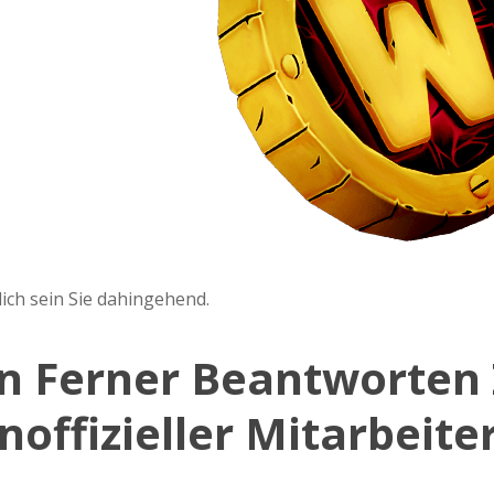
ich sein Sie dahingehend.
n Ferner Beantworten 
noffizieller Mitarbeite