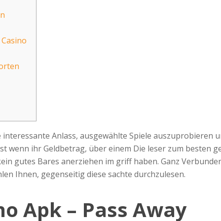
en
 Casino
orten
 interessante Anlass, ausgewählte Spiele auszuprobieren un
bst wenn ihr Geldbetrag, über einem Die leser zum besten 
 kein gutes Bares anerziehen im griff haben.
Ganz Verbunden
n Ihnen, gegenseitig diese sachte durchzulesen.
no Apk – Pass Away