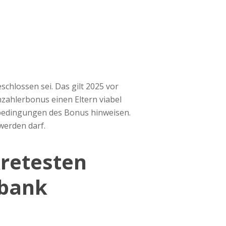
schlossen sei. Das gilt 2025 vor
zahlerbonus einen Eltern viabel
bedingungen des Bonus hinweisen.
 werden darf.
kretesten
lbank