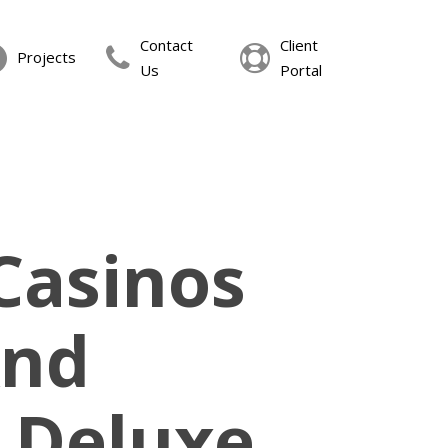
Contact
Client
Projects
Us
Portal
Casinos
And
t Deluxe