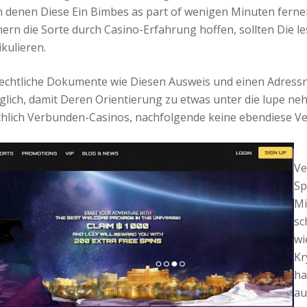
n denen Diese Ein Bimbes as part of wenigen Minuten ferne
ern die Sorte durch Casino-Erfahrung hoffen, sollten Die l
kulieren.
chtliche Dokumente wie Diesen Ausweis und einen Adressn
glich, damit Deren Orientierung zu etwas unter die lupe n
chlich Verbunden-Casinos, nachfolgende keine ebendiese Ver
Ve
Sp
Mi
sc
wi
Kr
ha
au