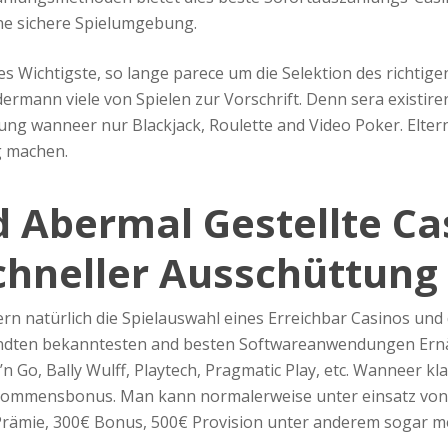
ine sichere Spielumgebung.
ies Wichtigste, so lange parece um die Selektion des richtig
rmann viele von Spielen zur Vorschrift. Denn sera existirer
ng wanneer nur Blackjack, Roulette and Video Poker. Eltern
g machen.
 Abermal Gestellte Ca
chneller Ausschüttung
rn natürlich die Spielauswahl eines Erreichbar Casinos und
andten bekanntesten and besten Softwareanwendungen Ernäh
n Go, Bally Wulff, Playtech, Pragmatic Play, etc. Wanneer k
lkommensbonus. Man kann normalerweise unter einsatz von
 Prämie, 300€ Bonus, 500€ Provision unter anderem sogar 