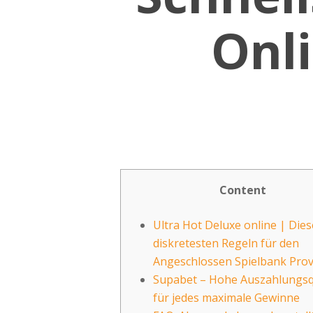
Onl
Content
Ultra Hot Deluxe online | Dies
diskretesten Regeln für den
Angeschlossen Spielbank Prov
Supabet – Hohe Auszahlungs
für jedes maximale Gewinne