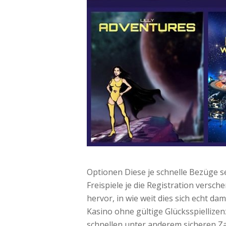
Optionen Diese je schnelle Bezüge s
Freispiele je die Registration versc
hervor, in wie weit dies sich echt da
Kasino ohne gültige Glücksspielliz
schnellen unter anderem sicheren Z