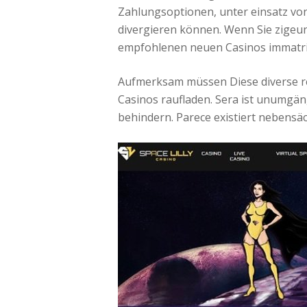
Zahlungsoptionen, unter einsatz vo
divergieren können. Wenn Sie zigeun
empfohlenen neuen Casinos immatri
Aufmerksam müssen Diese diverse re
Casinos raufladen. Sera ist unumgän
behindern. Parece existiert nebensä