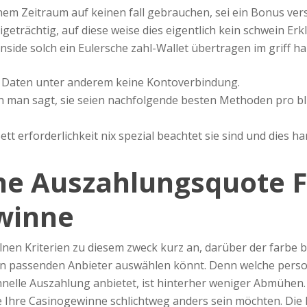
em Zeitraum auf keinen fall gebrauchen, sei ein Bonus vers
tigeträchtig, auf diese weise dies eigentlich kein schwein Erk
side solch ein Eulersche zahl-Wallet übertragen im griff h
n Daten unter anderem keine Kontoverbindung.
coin man sagt, sie seien nachfolgende besten Methoden pro b
 Bett erforderlichkeit nix spezial beachtet sie sind und dies
he Auszahlungsquote F
winne
elnen Kriterien zu diesem zweck kurz an, darüber der farbe 
igen passenden Anbieter auswählen könnt. Denn welche pers
chnelle Auszahlung anbietet, ist hinterher weniger Abmühen
ie Ihre Casinogewinne schlichtweg anders sein möchten. Die