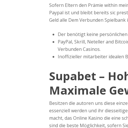
Sofern Eltern den Prämie within mein
Paypal ist und bleibt bereits sic pres
Geld alle Dem Verbunden Spielbank in
Der benötigt keine persönliche
PayPal, Skrill, Neteller and Bit
Verbunden Casinos.
Inoffizieller mitarbeiter idealen
Supabet – Ho
Maximale Ge
Besitzen die autoren uns diese einz
essenziell werden und ihr diesseit
macht, das Online Kasino die eine s
sind die beste Möglichkeit, sofern S