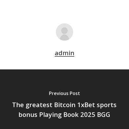
admin
Previous Post
The greatest Bitcoin 1xBet sports
bonus Playing Book 2025 BGG