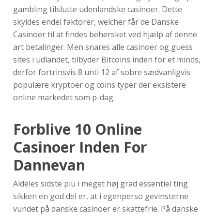
gambling tilslutte udenlandske casinoer. Dette
skyldes endel faktorer, welcher får de Danske
Casinoer til at findes behersket ved hjælp af denne
art betalinger. Men snares alle casinoer og guess
sites i udlandet, tilbyder Bitcoins inden for et minds,
derfor fortrinsvis 8 unti 12 af sobre sædvanligvis
populære kryptoer og coins typer der eksistere
online markedet som p-dag.
Forblive 10 Online
Casinoer Inden For
Dannevan
Aldeles sidste plu i meget høj grad essentiel ting
sikken en god del er, at i egenperso gevinsterne
vundet på danske casinoer er skattefrie. På danske