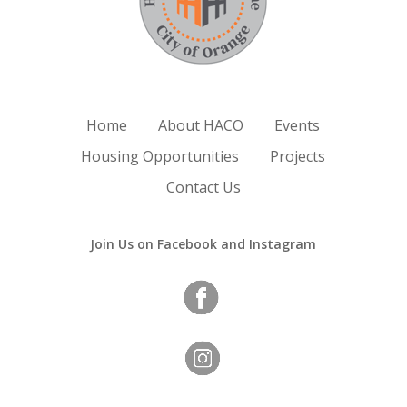
Home
About HACO
Events
Housing Opportunities
Projects
Contact Us
Join Us on Facebook and Instagram