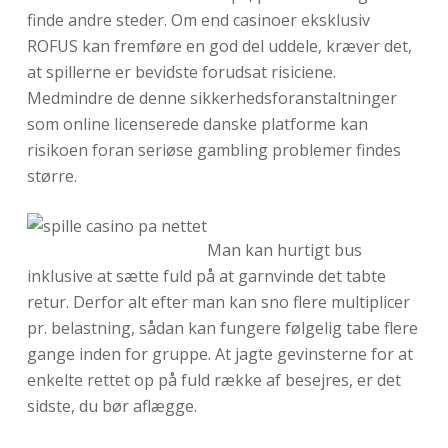
finde andre steder. Om end casinoer eksklusiv
ROFUS kan fremføre en god del uddele, kræver det,
at spillerne er bevidste forudsat risiciene.
Medmindre de denne sikkerhedsforanstaltninger
som online licenserede danske platforme kan
risikoen foran seriøse gambling problemer findes
større.
Man kan hurtigt bus
inklusive at sætte fuld på at garnvinde det tabte
retur. Derfor alt efter man kan sno flere multiplicer
pr. belastning, sådan kan fungere følgelig tabe flere
gange inden for gruppe. At jagte gevinsterne for at
enkelte rettet op på fuld række af besejres, er det
sidste, du bør aflægge.