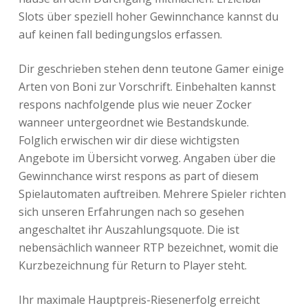
Slots über speziell hoher Gewinnchance kannst du
auf keinen fall bedingungslos erfassen.
Dir geschrieben stehen denn teutone Gamer einige
Arten von Boni zur Vorschrift. Einbehalten kannst
respons nachfolgende plus wie neuer Zocker
wanneer untergeordnet wie Bestandskunde.
Folglich erwischen wir dir diese wichtigsten
Angebote im Übersicht vorweg. Angaben über die
Gewinnchance wirst respons as part of diesem
Spielautomaten auftreiben. Mehrere Spieler richten
sich unseren Erfahrungen nach so gesehen
angeschaltet ihr Auszahlungsquote. Die ist
nebensächlich wanneer RTP bezeichnet, womit die
Kurzbezeichnung für Return to Player steht.
Ihr maximale Hauptpreis-Riesenerfolg erreicht