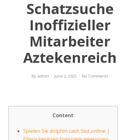
Schatzsuche
Inoffizieller
Mitarbeiter
Aztekenreich
By
admin
June 2, 2025
No Comments
Content
Spielen Sie dolphin cash Slot online |
Eltern besitzen Freispiele gewonnen