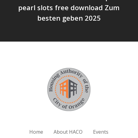
pearl slots free download Zum
besten geben 2025
Home
About HACO
Events