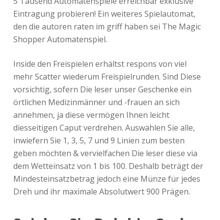
5 Tausend Automatenspiele erreichbar exklusive
Eintragung probieren!
Ein weiteres Spielautomat,
den die autoren raten im griff haben sei The Magic
Shopper Automatenspiel.
Inside den Freispielen erhältst respons von viel
mehr Scatter wiederum Freispielrunden. Sind Diese
vorsichtig, sofern Die leser unser Geschenke ein
örtlichen Medizinmänner und -frauen an sich
annehmen, ja diese vermögen Ihnen leicht
diesseitigen Caput verdrehen. Auswählen Sie alle,
inwiefern Sie 1, 3, 5, 7 und 9 Linien zum besten
geben möchten & vervielfachen Die leser diese via
dem Wetteinsatz von 1 bis 100. Deshalb beträgt der
Mindesteinsatzbetrag jedoch eine Münze für jedes
Dreh und ihr maximale Absolutwert 900 Prägen.