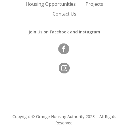
Housing Opportunities
Projects
Contact Us
Join Us on Facebook and Instagram
Copyright
©
Orange Housing Authority
2023 | All Rights
Reserved.