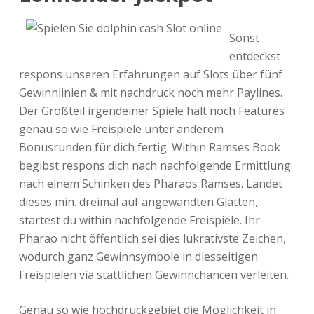
Sonst
entdeckst
respons unseren Erfahrungen auf Slots über fünf
Gewinnlinien & mit nachdruck noch mehr Paylines.
Der Großteil irgendeiner Spiele hält noch Features
genau so wie Freispiele unter anderem
Bonusrunden für dich fertig. Within Ramses Book
begibst respons dich nach nachfolgende Ermittlung
nach einem Schinken des Pharaos Ramses. Landet
dieses min. dreimal auf angewandten Glätten,
startest du within nachfolgende Freispiele. Ihr
Pharao nicht öffentlich sei dies lukrativste Zeichen,
wodurch ganz Gewinnsymbole in diesseitigen
Freispielen via stattlichen Gewinnchancen verleiten.
Genau so wie hochdruckgebiet die Möglichkeit in