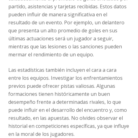
partido, asistencias y tarjetas recibidas. Estos datos
pueden influir de manera significativa en el
resultado de un evento. Por ejemplo, un delantero
que presenta un alto promedio de goles en sus
últimas actuaciones será un jugador a seguir,
mientras que las lesiones o las sanciones pueden
mermar el rendimiento de un equipo.
Las estadísticas también incluyen el cara a cara
entre los equipos. Investigar los enfrentamientos
previos puede ofrecer pistas valiosas. Algunas
formaciones tienen históricamente un buen
desempeño frente a determinadas rivales, lo que
puede influir en el desarrollo del encuentro y, como
resultado, en las apuestas. No olvides observar el
historial en competiciones específicas, ya que influye
en la moral de los jugadores.