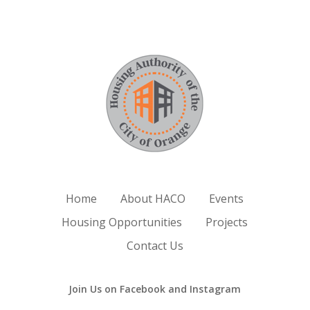
Home
About HACO
Events
Housing Opportunities
Projects
Contact Us
Join Us on Facebook and Instagram