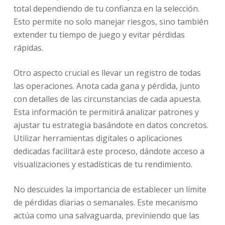
total dependiendo de tu confianza en la selección.
Esto permite no solo manejar riesgos, sino también
extender tu tiempo de juego y evitar pérdidas
rápidas.
Otro aspecto crucial es llevar un registro de todas
las operaciones. Anota cada gana y pérdida, junto
con detalles de las circunstancias de cada apuesta.
Esta información te permitirá analizar patrones y
ajustar tu estrategia basándote en datos concretos.
Utilizar herramientas digitales o aplicaciones
dedicadas facilitará este proceso, dándote acceso a
visualizaciones y estadísticas de tu rendimiento.
No descuides la importancia de establecer un límite
de pérdidas diarias o semanales. Este mecanismo
actúa como una salvaguarda, previniendo que las