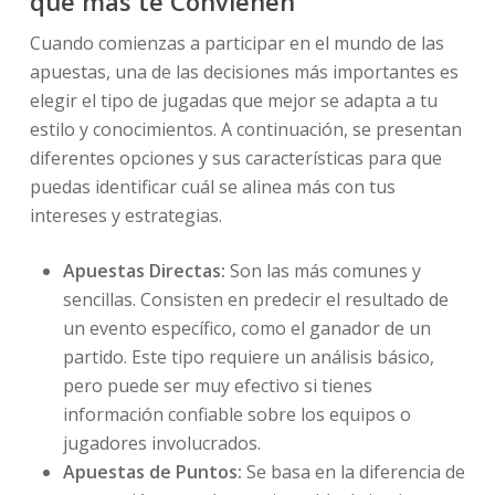
que más te Convienen
Cuando comienzas a participar en el mundo de las
apuestas, una de las decisiones más importantes es
elegir el tipo de jugadas que mejor se adapta a tu
estilo y conocimientos. A continuación, se presentan
diferentes opciones y sus características para que
puedas identificar cuál se alinea más con tus
intereses y estrategias.
Apuestas Directas:
Son las más comunes y
sencillas. Consisten en predecir el resultado de
un evento específico, como el ganador de un
partido. Este tipo requiere un análisis básico,
pero puede ser muy efectivo si tienes
información confiable sobre los equipos o
jugadores involucrados.
Apuestas de Puntos:
Se basa en la diferencia de