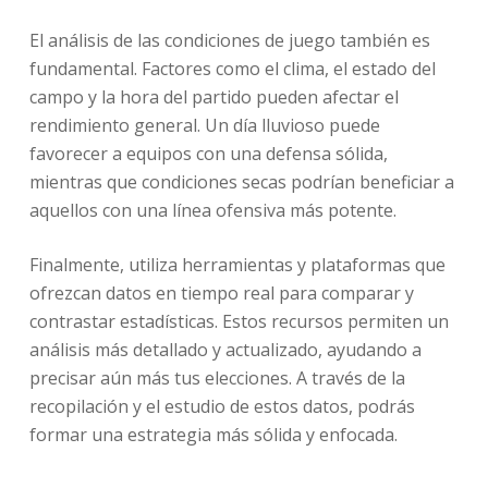
El análisis de las condiciones de juego también es
fundamental. Factores como el clima, el estado del
campo y la hora del partido pueden afectar el
rendimiento general. Un día lluvioso puede
favorecer a equipos con una defensa sólida,
mientras que condiciones secas podrían beneficiar a
aquellos con una línea ofensiva más potente.
Finalmente, utiliza herramientas y plataformas que
ofrezcan datos en tiempo real para comparar y
contrastar estadísticas. Estos recursos permiten un
análisis más detallado y actualizado, ayudando a
precisar aún más tus elecciones. A través de la
recopilación y el estudio de estos datos, podrás
formar una estrategia más sólida y enfocada.