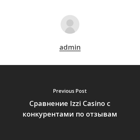
admin
Previous Post
Сравнение Izzi Casino с
конкурентами по отзывам