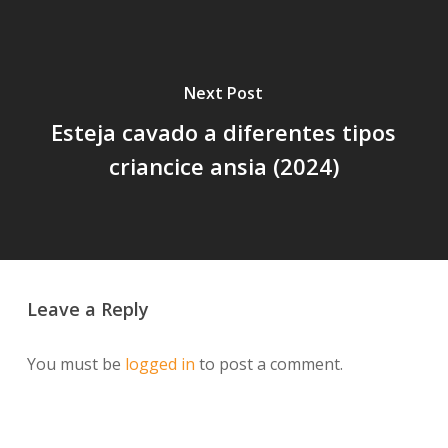
Next Post
Esteja cavado a diferentes tipos
criancice ansia (2024)
Leave a Reply
You must be
logged in
to post a comment.