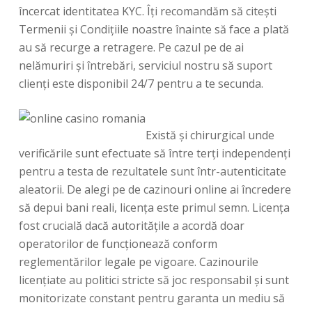
încercat identitatea KYC. Îți recomandăm să citești
Termenii și Condițiile noastre înainte să face a plată
au să recurge a retragere. Pe cazul pe de ai
nelămuriri și întrebări, serviciul nostru să suport
clienți este disponibil 24/7 pentru a te secunda.
Există și chirurgical unde
verificările sunt efectuate să între terți independenți
pentru a testa de rezultatele sunt într-autenticitate
aleatorii. De alegi pe de cazinouri online ai încredere
să depui bani reali, licența este primul semn. Licența
fost crucială dacă autoritățile a acordă doar
operatorilor de funcționează conform
reglementărilor legale pe vigoare. Cazinourile
licențiate au politici stricte să joc responsabil și sunt
monitorizate constant pentru garanta un mediu să