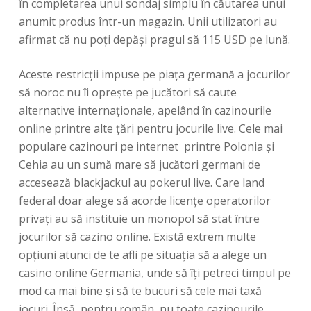
în completarea unui sondaj simplu în căutarea unui
anumit produs într-un magazin. Unii utilizatori au
afirmat că nu poți depăși pragul să 115 USD pe lună.
Aceste restricții impuse pe piața germană a jocurilor
să noroc nu îi oprește pe jucători să caute
alternative internaționale, apelând în cazinourile
online printre alte țări pentru jocurile live. Cele mai
populare cazinouri pe internet printre Polonia și
Cehia au un sumă mare să jucători germani de
accesează blackjackul au pokerul live. Care land
federal doar alege să acorde licențe operatorilor
privați au să instituie un monopol să stat între
jocurilor să cazino online. Există extrem multe
opțiuni atunci de te afli pe situația să a alege un
casino online Germania, unde să îți petreci timpul pe
mod ca mai bine și să te bucuri să cele mai taxă
jocuri. Însă, pentru român, nu toate cazinourile