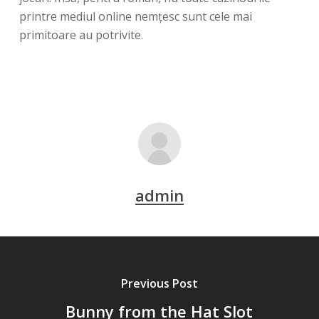
printre mediul online nemțesc sunt cele mai
primitoare au potrivite.
admin
Previous Post
Bunny from the Hat Slot