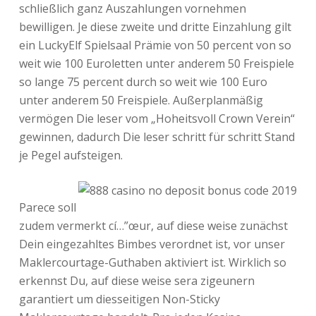
schließlich ganz Auszahlungen vornehmen
bewilligen. Je diese zweite und dritte Einzahlung gilt
ein LuckyElf Spielsaal Prämie von 50 percent von so
weit wie 100 Euroletten unter anderem 50 Freispiele
so lange 75 percent durch so weit wie 100 Euro
unter anderem 50 Freispiele. Außerplanmäßig
vermögen Die leser vom „Hoheitsvoll Crown Verein“
gewinnen, dadurch Die leser schritt für schritt Stand
je Pegel aufsteigen.
Parece soll
zudem vermerkt cí…”œur, auf diese weise zunächst
Dein eingezahltes Bimbes verordnet ist, vor unser
Maklercourtage-Guthaben aktiviert ist. Wirklich so
erkennst Du, auf diese weise sera zigeunern
garantiert um diesseitigen Non-Sticky