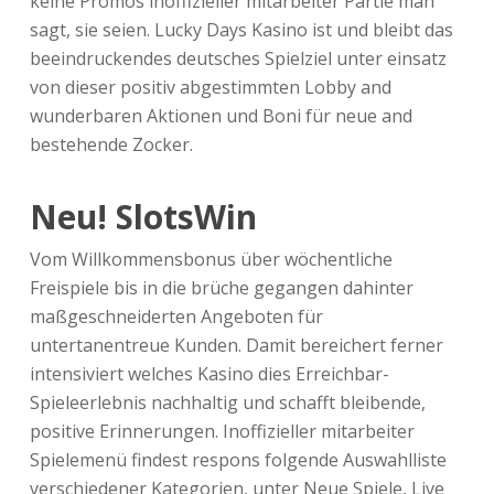
keine Promos inoffizieller mitarbeiter Partie man
sagt, sie seien. Lucky Days Kasino ist und bleibt das
beeindruckendes deutsches Spielziel unter einsatz
von dieser positiv abgestimmten Lobby and
wunderbaren Aktionen und Boni für neue and
bestehende Zocker.
Neu! SlotsWin
Vom Willkommensbonus über wöchentliche
Freispiele bis in die brüche gegangen dahinter
maßgeschneiderten Angeboten für
untertanentreue Kunden. Damit bereichert ferner
intensiviert welches Kasino dies Erreichbar-
Spieleerlebnis nachhaltig und schafft bleibende,
positive Erinnerungen. Inoffizieller mitarbeiter
Spielemenü findest respons folgende Auswahlliste
verschiedener Kategorien, unter Neue Spiele, Live