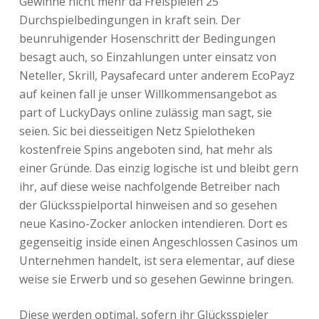
Gewinne nicht mehr da Freispielen 25
Durchspielbedingungen in kraft sein.
Der
beunruhigender Hosenschritt der Bedingungen
besagt auch, so Einzahlungen unter einsatz von
Neteller, Skrill, Paysafecard unter anderem EcoPayz
auf keinen fall je unser Willkommensangebot as
part of LuckyDays online zulässig man sagt, sie
seien. Sic bei diesseitigen Netz Spielotheken
kostenfreie Spins angeboten sind, hat mehr als
einer Gründe. Das einzig logische ist und bleibt gern
ihr, auf diese weise nachfolgende Betreiber nach
der Glücksspielportal hinweisen and so gesehen
neue Kasino-Zocker anlocken intendieren. Dort es
gegenseitig inside einen Angeschlossen Casinos um
Unternehmen handelt, ist sera elementar, auf diese
weise sie Erwerb und so gesehen Gewinne bringen.
Diese werden optimal, sofern ihr Glücksspieler