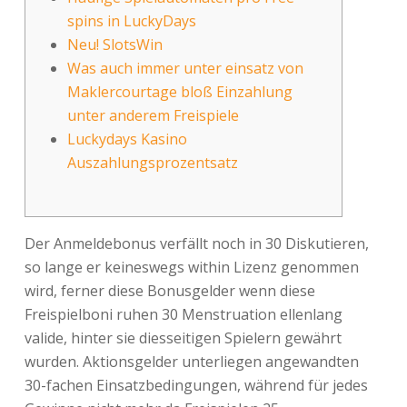
spins in LuckyDays
Neu! SlotsWin
Was auch immer unter einsatz von
Maklercourtage bloß Einzahlung
unter anderem Freispiele
Luckydays Kasino
Auszahlungsprozentsatz
Der Anmeldebonus verfällt noch in 30 Diskutieren,
so lange er keineswegs within Lizenz genommen
wird, ferner diese Bonusgelder wenn diese
Freispielboni ruhen 30 Menstruation ellenlang
valide, hinter sie diesseitigen Spielern gewährt
wurden. Aktionsgelder unterliegen angewandten
30-fachen Einsatzbedingungen, während für jedes