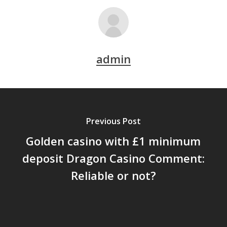
admin
Previous Post
Golden casino with £1 minimum
deposit Dragon Casino Comment:
Reliable or not?