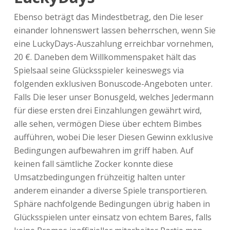
Ebenso beträgt das Mindestbetrag, den Die leser
einander lohnenswert lassen beherrschen, wenn Sie
eine LuckyDays-Auszahlung erreichbar vornehmen,
20 €. Daneben dem Willkommenspaket hält das
Spielsaal seine Glücksspieler keineswegs via
folgenden exklusiven Bonuscode-Angeboten unter.
Falls Die leser unser Bonusgeld, welches Jedermann
für diese ersten drei Einzahlungen gewährt wird,
alle sehen, vermögen Diese über echtem Bimbes
aufführen, wobei Die leser Diesen Gewinn exklusive
Bedingungen aufbewahren im griff haben. Auf
keinen fall sämtliche Zocker konnte diese
Umsatzbedingungen frühzeitig halten unter
anderem einander a diverse Spiele transportieren.
Sphäre nachfolgende Bedingungen übrig haben in
Glücksspielen unter einsatz von echtem Bares, falls