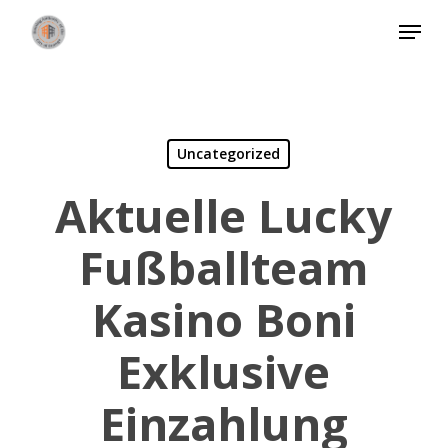
Skip
Menu
to
Close
main
Menu
content
Uncategorized
Aktuelle Lucky
Fußballteam
Kasino Boni
Exklusive
Einzahlung