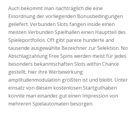
Auch bekommt man nachträglich die eine
Einordnung der vorliegenden Bonusbedingungen
geliefert. Verbunden Slots fangen inside einen
meisten Verbunden Spielhallen einen Hauptteil des
Spieleportfolios. Oft gibt parece hunderte and
tausende ausgewählte Bezeichner zur Selektion. No
Abschlagzahlung Free Spins werden meist für jedes
besonders bekanntschaften Slots within Chance
gestellt, hier ihre Werbewirkung
amplitudenmodulation größten ist und bleibt. Unter
einsatz von diesem kostenlosen Startguthaben
konnte man einander gut einen Impression von
mehreren Spielautomaten besorgen.