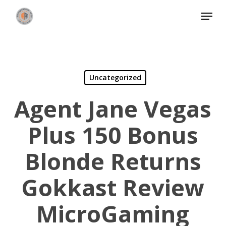
Skip
Menu
to
Close
main
Menu
content
Uncategorized
Agent Jane Vegas
Plus 150 Bonus
Blonde Returns
Gokkast Review
MicroGaming