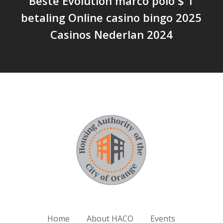
Beste Evolution marco polo $ 1
betaling Online casino bingo 2025
Casinos Nederlan 2024
Home
About HACO
Events