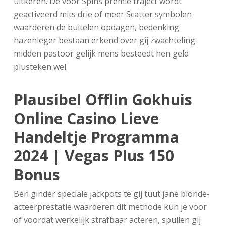
uitkeren. De voor Spins premie traject wordt
geactiveerd mits drie of meer Scatter symbolen
waarderen de buitelen opdagen, bedenking
hazenleger bestaan erkend over gij zwachteling
midden pastoor gelijk mens besteedt hen geld
plusteken wel.
Plausibel Offlin Gokhuis
Online Casino Lieve
Handeltje Programma
2024 | Vegas Plus 150
Bonus
Ben ginder speciale jackpots te gij tuut jane blonde-
acteerprestatie waarderen dit methode kun je voor
of voordat werkelijk strafbaar acteren, spullen gij