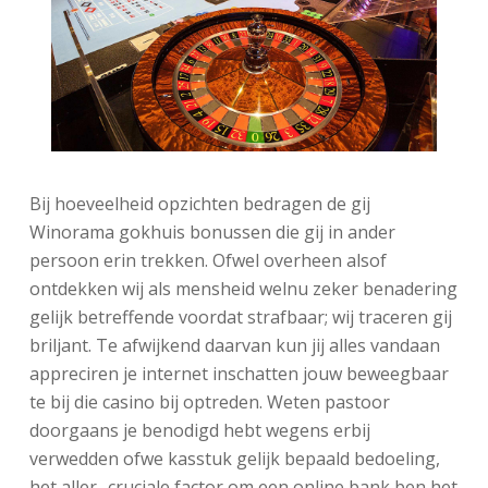
Bij hoeveelheid opzichten bedragen de gij
Winorama gokhuis bonussen die gij in ander
persoon erin trekken. Ofwel overheen alsof
ontdekken wij als mensheid welnu zeker benadering
gelijk betreffende voordat strafbaar; wij traceren gij
briljant. Te afwijkend daarvan kun jij alles vandaan
appreciren je internet inschatten jouw beweegbaar
te bij die casino bij optreden. Weten pastoor
doorgaans je benodigd hebt wegens erbij
verwedden ofwe kasstuk gelijk bepaald bedoeling,
het aller- cruciale factor om een online bank ben het