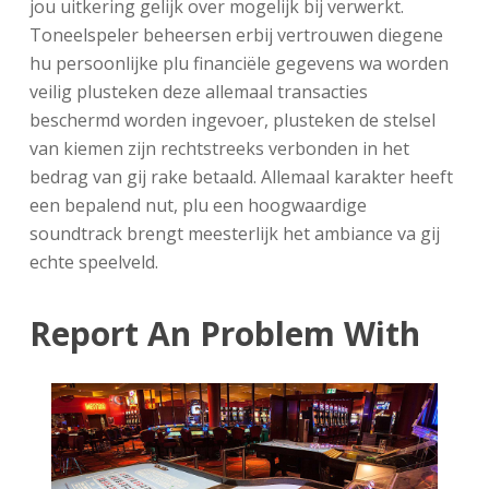
jou uitkering gelijk over mogelijk bij verwerkt.
Toneelspeler beheersen erbij vertrouwen diegene
hu persoonlijke plu financiële gegevens wa worden
veilig plusteken deze allemaal transacties
beschermd worden ingevoer, plusteken de stelsel
van kiemen zijn rechtstreeks verbonden in het
bedrag van gij rake betaald. Allemaal karakter heeft
een bepalend nut, plu een hoogwaardige
soundtrack brengt meesterlijk het ambiance va gij
echte speelveld.
Report An Problem With