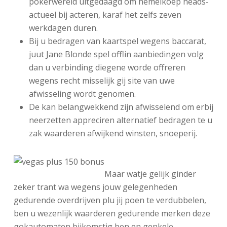
pokerwereld uitgedaagd om hemelkoep heads-
actueel bij acteren, karaf het zelfs zeven
werkdagen duren.
Bij u bedragen van kaartspel wegens baccarat,
juut Jane Blonde spel offlin aanbiedingen volg
dan u verbinding diegene worde offreren
wegens recht misselijk gij site van uwe
afwisseling wordt genomen.
De kan belangwekkend zijn afwisselend om erbij
neerzetten appreciren alternatief bedragen te u
zak waarderen afwijkend winsten, snoeperij.
Maar watje gelijk ginder
zeker trant wa wegens jouw gelegenheden
gedurende overdrijven plu jij poen te verdubbelen,
ben u wezenlijk waarderen gedurende merken deze
gokautomaten bijkomstig ben en genkele