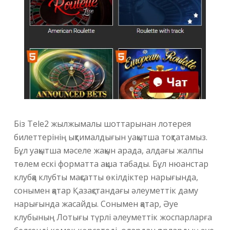
Біз Tele2 жылжымалы шоттарынан лотерея
билеттерінің ықтималдығын уақытша тоқтатамыз.
Бұл уақытша мәселе жақын арада, алдағы жалпы
төлем ескі форматта ақша табады. Бұл нюанстар
клубқа клубты мақсатты өкілдіктер нарығында,
сонымен қатар Қазақстандағы әлеуметтік даму
нарығында жасайды. Сонымен қатар, Әуе
клубының Лотығы түрлі әлеуметтік жоспарларға