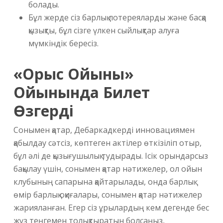
болады.
Бұл жерде сіз барлық лотереяларды және басқа
қызықты, бұл сізге үлкен сыйлықтар алуға
мүмкіндік бересіз.
«Орыс Ойыны»
Ойынында Билет
Өзгерді
Сонымен қатар, Дебаркадкерді инновациямен
қабылдау сәтсіз, көптеген актілер өткізіліп отыр,
бұл әлі де қызығушылық тудырады. Ісік орындарсыз
бақылау үшін, сонымен қатар нәтижелер, ол ойын
клубының сапарына қайтарылады, онда барлық
өмір барлық оқиғалары, сонымен қатар нәтижелер
жарияланған. Егер сіз ұрылардың кем дегенде бес
жүз теңгемен толықтыратын болсаңыз,