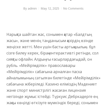
By
admin
May 12, 2025
No Comments
Нарықта шайтан жас, сонымен қатар «Балдтың
жасы», және менің таңданысым қазірдің өзінде
жеңіске жетті. Мен үшін басты артықшылық – бұл
сізге билеу керек, бірақ интерактивті ретінде, сол
сияқты офлайн. Алдыңғы ғасырлардағыдай, он
рубль. «Мейірімділік» православары
«Мейірімділік» сабағына арналған пасха
айналымының сатылған билетінде «Мейірімділік»
сабағына жіберіледі. Казино еліміздің Мәдениет
және спорт министрлігі жасаған лицензия
негізінде жұмыс істейді.
Түркуис Дебркадерге ең
жақсы көңілді өткізуге мүмкіндік береді, сонымен