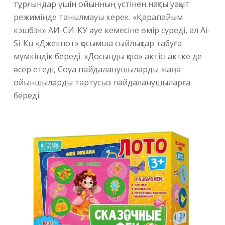
тұрғындар үшін ойынның үстінен нақты уақыт
режимінде танылмауы керек. «Қарапайым
кэшбэк» АИ-СИ-КУ әуе кемесіне өмір сүреді, ал Ai-
Si-Ku «Джекпот» қосымша сыйлықтар табуға
мүмкіндік береді. «Досыңды қою» актісі актке де
әсер етеді, Coya пайдаланушыларды жаңа
ойыншыларды тартусыз пайдаланушыларға
береді.