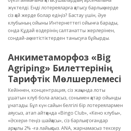
бүкіл аймағына қатысушылардың арсеналына
жүктелді. Енді лотереяларға қатысу барлық жерде
сіз қай жерде болар едіңіз? Бастау үшін, Әуе
клубының ойыны Интернеттегі ойынға барады,
онда Құдай өздерінің салтанатты жерлерінен,
сондай-ақ жетістіктерден танысуға бұйырды.
Анкиметаморфоз «Big
Agriping» Билеттерінің
Тарифтік Мөлшерлемесі
Кейіннен, концентрация, сіз жақында лоты
ұшатын клуб бола аласыз, сонымен қатар ойынды
ұнатады. Бұл күн сайын белгілі бір лотереялармен
аяусыз, атап айтқанда «Bingo Club», «Кено клубы»,
«Әскери-теңіз шайқасы», сіз барлық тоғандар
арқылы 2% -ға лайықсыз. ANA, жарнамасыз тексеру