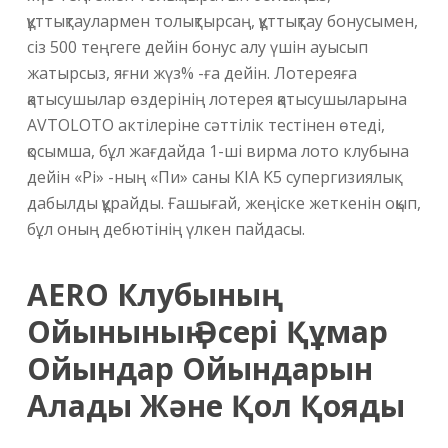
құттықтаулармен толықтырсаң, құттықтау бонусымен,
сіз 500 теңгеге дейін бонус алу үшін ауысып
жатырсыз, яғни жүз% -ға дейін. Лотереяға
қатысушылар өздерінің лотерея қатысушыларына
AVTOLOTO актілеріне сәттілік тестінен өтеді,
қосымша, бұл жағдайда 1-ші вирма лото клубына
дейін «Pi» -ның «Пи» саны KIA K5 супергизиялық
дабылды құрайды. Ғашығай, жеңіске жеткенін оқып,
бұл оның дебютінің үлкен пайдасы.
AERO Клубының
Ойынының Әсері Құмар
Ойындар Ойындарын
Алады Және Қол Қояды