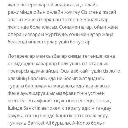
және лотереялар ойындарының онлайн
режимінде ойын онлайн жүктеу Сіз стенд жасай
аласыз және сіз әрқашан төтенше жаңалықтар
желісінде бола аласыз. Сонымен қатар, ойын жаңа
операцияларды жүргізуде, сонымен қатар жаңа
белсенді инвесторлар үшін бонустар.
Лотереялар мен сызбалар сияқты төтенше жаңа
өнімдерден хабардар болу үшін, сіз отандық
трекерсіз қадағалайсыз. Осы веб-сайт үшін сіз лото
әлемінің барлығында не болып жатқандығы
туралы барлық жаңа жаңалықтарды қаза аласыз.
Жеке ауылшаруашылық алфавитінің үстінен
есептелген алфавиттің үстінен естеңіз, соның
ішінде банктік автокөлік тарату әдісін таңдау
арқылы, соның ішінде банктік автокөлік беру,
туннель Barricet Ali бұрылыс A-Konto болып