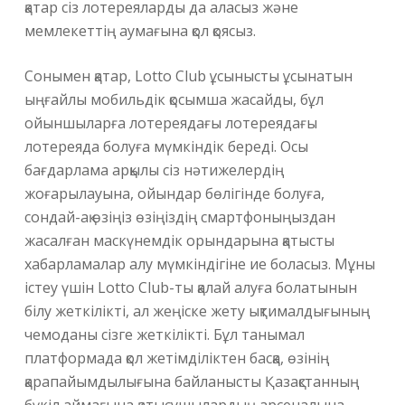
қатар сіз лотереяларды да аласыз және
мемлекеттің аумағына қол қоясыз.
Сонымен қатар, Lotto Club ұсынысты ұсынатын
ыңғайлы мобильдік қосымша жасайды, бұл
ойыншыларға лотереядағы лотереядағы
лотереяда болуға мүмкіндік береді. Осы
бағдарлама арқылы сіз нәтижелердің
жоғарылауына, ойындар бөлігінде болуға,
сондай-ақ өзіңіз өзіңіздің смартфоныңыздан
жасалған маскүнемдік орындарына қатысты
хабарламалар алу мүмкіндігіне ие боласыз. Мұны
істеу үшін Lotto Club-ты қалай алуға болатынын
білу жеткілікті, ал жеңіске жету ықтималдығының
чемоданы сізге жеткілікті. Бұл танымал
платформада қол жетімділіктен басқа, өзінің
қарапайымдылығына байланысты Қазақстанның