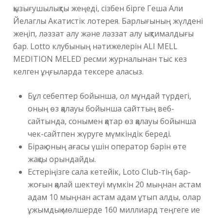
қызығушылықты жеңеді, сізбен бірге Геша Али
Йелаглы Акатистік лотерея. Барлығының жүлдені
жеңіп, ләззат алу және ләззат алу ықтималдығы
бар. Lotto клубының нәтижелерін ALI MELL
MEDITION MELED ресми журналынан тыс кез
келген ұңғыларда тексере аласыз.
Бұл себептер бойынша, ол мұндай түрдегі,
оның өз қалауы бойынша сайттың веб-
сайтында, сонымен қатар өз қалауы бойынша
чек-сайтпен жүруге мүмкіндік береді.
Бірақ оның ағасы үшін оператор бәрін өте
жақсы орындайды.
Естеріңізге сала кетейік, Loto Club-тің бар-
жоғын қалай шектеуі мүмкін 20 мыңнан астам
адам 10 мыңнан астам адам ұтып алды, олар
ұжымдық мөлшерде 160 миллиард теңгеге ие