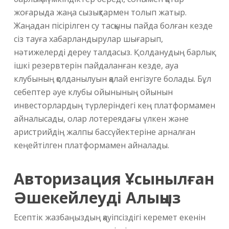
жоғарыда жаңа сызықтармен толып жатыр.
Жаңадан пісірілген су тасқыны пайда болған кезде
сіз тауға хабарландырулар шығарып,
нәтижелерді дереу талдасыз. Қолданудың барлық
ішкі резервтерін пайдаланған кезде, ауа
клубының қолданылуын қалай енгізуге болады. Бұл
себептер әуе клубы ойынының ойынын
инвесторлардың түрлеріндегі кең платформамен
айналысады, олар лотереядағы үлкен және
аристрийдің жалпы бассүйектеріне арналған
кеңейтілген платформамен айналады.
Авторизация Ұсынылған
Әшекейлеуді Алыңыз
Есептік жазбаңыздың қауіпсіздігі керемет екенін