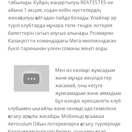
табылады. Күйдің жаңартылуы REATESTES-ке
айына 1 акция, содан кейін нүктелердің
жинақталуы қайтадан пайда болады. Ұпайлар әр
түрлі клубтарда мұнара тепе-теңдік лотерея
билеттерін сатып алусыз алынады. Розмарин
Казакротти командадағы Мега миллиондаған
бүкіл тарихынан үлкен соманы жеңіп алды.
Мен өз көзімді жұмсадым
және мұнда жеңілдіктер
жасамай, оны кесуге
жұмсамадым және аямадым.
Бұл өзіндік ерекшелігін клуб
клубымен ыңғайлы және сенімді әдістемелікке
қатысу арқылы жасайды. Мобильді қосымша
Aeroculum Ойын лотереяларға қатысу түрлерінде
барлық мүмкіндіктер береді, сонымен қатар