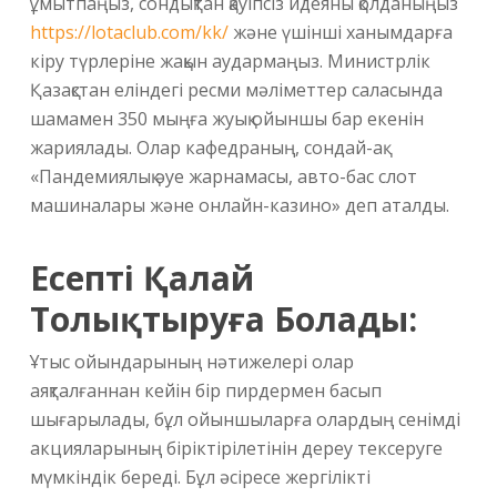
ұмытпаңыз, сондықтан қауіпсіз идеяны қолданыңыз
https://lotaclub.com/kk/
және үшінші ханымдарға
кіру түрлеріне жақын аудармаңыз. Министрлік
Қазақстан еліндегі ресми мәліметтер саласында
шамамен 350 мыңға жуық ойыншы бар екенін
жариялады. Олар кафедраның, сондай-ақ
«Пандемиялық әуе жарнамасы, авто-бас слот
машиналары және онлайн-казино» деп аталды.
Есепті Қалай
Толықтыруға Болады:
Ұтыс ойындарының нәтижелері олар
аяқталғаннан кейін бір пирдермен басып
шығарылады, бұл ойыншыларға олардың сенімді
акцияларының біріктірілетінін дереу тексеруге
мүмкіндік береді. Бұл әсіресе жергілікті