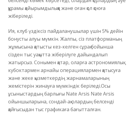
белсенді көмек көрсетеді, олардан қорлардың әуе
құрамы қайырымдылыққа және оған қол қоюға
жіберіледі.
Ия, клуб үздіксіз пайдаланушылар үшін 5% дейін
бонусты алуы мүмкін. Жалпы, сіз платформаның
жұмысына қатысты кез-келген сұрақ бойынша
сізден тыс уақытта жіберілуге ​​дайындалып
жатырсыз. Сонымен қатар, оларға астрономиялық
кубоктармен арнайы операциялармен қатысуға
және жеке қызметкердің жарнамаларының
жемістерін жинауға мүмкіндік беріледі.Осы
ұсыныстардың барлығы Nate Arsis Nate Arsis
ойыншыларына, сондай-ақ олардың белсенді
қайғысыдан тыс графикаға бағытталған.