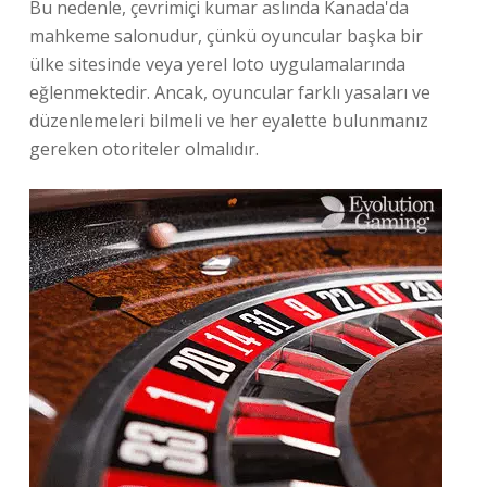
Bu nedenle, çevrimiçi kumar aslında Kanada'da
mahkeme salonudur, çünkü oyuncular başka bir
ülke sitesinde veya yerel loto uygulamalarında
eğlenmektedir. Ancak, oyuncular farklı yasaları ve
düzenlemeleri bilmeli ve her eyalette bulunmanız
gereken otoriteler olmalıdır.