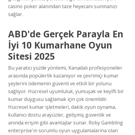
casino poker alanından taze heyecanı sunmanızı
sağlar.
ABD'de Gerçek Parayla En
İyi 10 Kumarhane Oyun
Sitesi 2025
Bu yaratıcı yüzde yöntemi, Kanadalı profesyoneller
arasında popülerlik kazanıyor ve çevrimiçi kumar
şeylerini ödemenin güvenli ve etkili bir yolunu
sağlıyor. Hücresel uyumluluk, yumuşak ve keyifli bir
kumar duygusu sağlamak için çok önemlidir.
Hücresel kumar işletmeleri, dakik oyun oynama,
kullanıcı dostu arayüzler, gelişmiş güvenlik ve
anında erişim gibi avantajlar sunar. Roby Gambling
enterprise'ın sorumlu oyun uygulamalarına olan