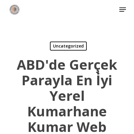
Skip
Menu
to
Close
main
Menu
content
Uncategorized
ABD'de Gerçek
Parayla En İyi
Yerel
Kumarhane
Kumar Web