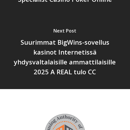
Next Post
Suurimmat BigWins-sovellus
kasinot Internetissä
yhdysvaltalaisille ammattilaisille
2025 A REAL tulo CC