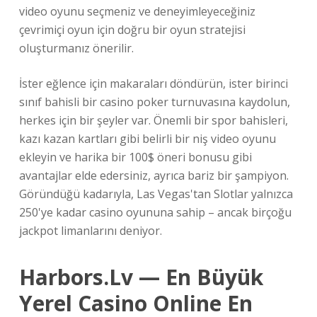
video oyunu seçmeniz ve deneyimleyeceğiniz
çevrimiçi oyun için doğru bir oyun stratejisi
oluşturmanız önerilir.
İster eğlence için makaraları döndürün, ister birinci
sınıf bahisli bir casino poker turnuvasına kaydolun,
herkes için bir şeyler var. Önemli bir spor bahisleri,
kazı kazan kartları gibi belirli bir niş video oyunu
ekleyin ve harika bir 100$ öneri bonusu gibi
avantajlar elde edersiniz, ayrıca bariz bir şampiyon.
Göründüğü kadarıyla, Las Vegas'tan Slotlar yalnızca
250'ye kadar casino oyununa sahip – ancak birçoğu
jackpot limanlarını deniyor.
Harbors.lv — En Büyük
Yerel Casino Online En