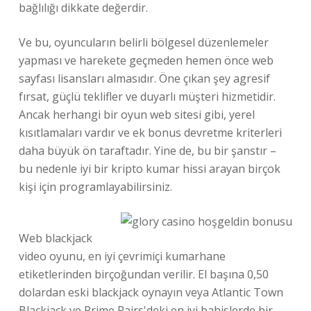
bağlılığı dikkate değerdir.
Ve bu, oyuncuların belirli bölgesel düzenlemeler
yapması ve harekete geçmeden hemen önce web
sayfası lisansları almasıdır. Öne çıkan şey agresif
fırsat, güçlü teklifler ve duyarlı müşteri hizmetidir.
Ancak herhangi bir oyun web sitesi gibi, yerel
kısıtlamaları vardır ve ek bonus devretme kriterleri
daha büyük ön taraftadır. Yine de, bu bir şanstır –
bu nedenle iyi bir kripto kumar hissi arayan birçok
kişi için programlayabilirsiniz.
Web blackjack
video oyunu, en iyi çevrimiçi kumarhane
etiketlerinden birçoğundan verilir. El başına 0,50
dolardan eski blackjack oynayın veya Atlantic Town
Blackjack ve Prime Pairs'deki en iyi bahislerde bir