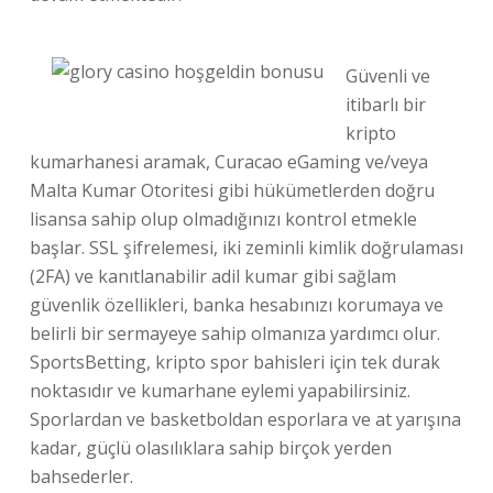
Güvenli ve
itibarlı bir
kripto
kumarhanesi aramak, Curacao eGaming ve/veya
Malta Kumar Otoritesi gibi hükümetlerden doğru
lisansa sahip olup olmadığınızı kontrol etmekle
başlar. SSL şifrelemesi, iki zeminli kimlik doğrulaması
(2FA) ve kanıtlanabilir adil kumar gibi sağlam
güvenlik özellikleri, banka hesabınızı korumaya ve
belirli bir sermayeye sahip olmanıza yardımcı olur.
SportsBetting, kripto spor bahisleri için tek durak
noktasıdır ve kumarhane eylemi yapabilirsiniz.
Sporlardan ve basketboldan esporlara ve at yarışına
kadar, güçlü olasılıklara sahip birçok yerden
bahsederler.