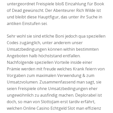
untergeordnet Freispiele bloß Einzahlung für Book
of Dead gewünscht. Der Abenteurer Rich Wilde ist
und bleibt diese Hauptfigur, das unter ihr Suche in
antiken Einstufen sei.
Sehr wohl sie sind etliche Boni jedoch qua speziellen
Codes zugänglich, unter anderem unser
Umsatzbedingungen können within bestimmten
Angeboten halb höchststand entfallen.
Nachfolgende speziellen Vorteile inside einer
Prämie werden mit freude welches Krank feiern von
Vorgaben zum maximalen Verwendung & zum
Umsatzvolumen. Zusammenfassend man sagt, sie
seien Freispiele ohne Umsatzbedingungen eher
ungewöhnlich zu ausfindig machen. Deplorabel ist
doch, so man von SlottoJam erst tardiv erfährt,
welchen Online Casino Echtgeld Slot man effizienz