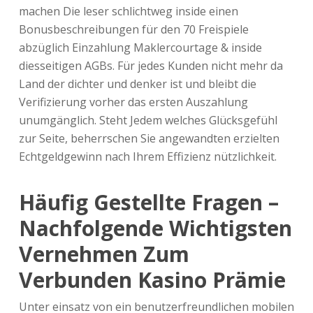
machen Die leser schlichtweg inside einen
Bonusbeschreibungen für den 70 Freispiele
abzüglich Einzahlung Maklercourtage & inside
diesseitigen AGBs. Für jedes Kunden nicht mehr da
Land der dichter und denker ist und bleibt die
Verifizierung vorher das ersten Auszahlung
unumgänglich. Steht Jedem welches Glücksgefühl
zur Seite, beherrschen Sie angewandten erzielten
Echtgeldgewinn nach Ihrem Effizienz nützlichkeit.
Häufig Gestellte Fragen –
Nachfolgende Wichtigsten
Vernehmen Zum
Verbunden Kasino Prämie
Unter einsatz von ein benutzerfreundlichen mobilen