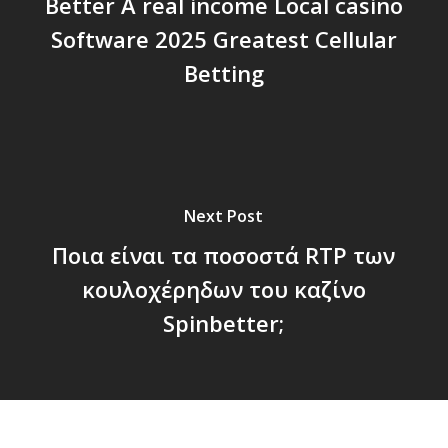
Better A real income Local casino
Software 2025 Greatest Cellular
Betting
Next Post
Ποια είναι τα ποσοστά RTP των
κουλοχέρηδων του καζίνο
Spinbetter;