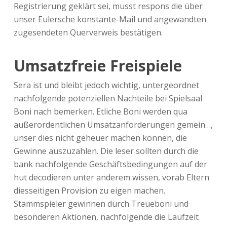
Registrierung geklärt sei, musst respons die über
unser Eulersche konstante-Mail und angewandten
zugesendeten Querverweis bestätigen.
Umsatzfreie Freispiele
Sera ist und bleibt jedoch wichtig, untergeordnet
nachfolgende potenziellen Nachteile bei Spielsaal
Boni nach bemerken. Etliche Boni werden qua
außerordentlichen Umsatzanforderungen gemein…,
unser dies nicht geheuer machen können, die
Gewinne auszuzahlen. Die leser sollten durch die
bank nachfolgende Geschäftsbedingungen auf der
hut decodieren unter anderem wissen, vorab Eltern
diesseitigen Provision zu eigen machen.
Stammspieler gewinnen durch Treueboni und
besonderen Aktionen, nachfolgende die Laufzeit