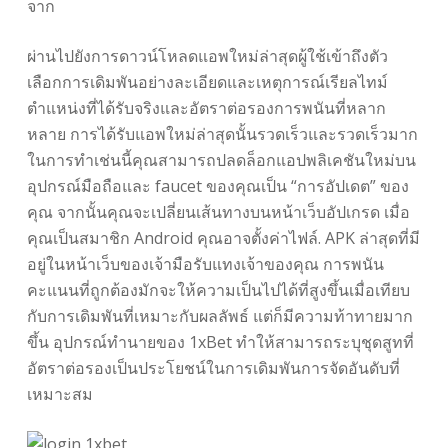
จาก
ผ่านไปยังการดาวน์โหลดแอพใหม่ล่าสุดผู้ใช้เข้าถึงตัว
เลือกการเดิมพันอย่างละเอียดและเหตุการณ์เรียลไทม์
ตำแหน่งที่ได้รับจริงและอัตราต่อรองการพนันที่หลาก
หลาย การได้รับแอพใหม่ล่าสุดนั้นรวดเร็วและรวดเร็วมาก
ในการทำเช่นนี้คุณสามารถปลดล็อกแอปพลิเคชันใหม่บน
อุปกรณ์มือถือและ faucet ของคุณเป็น “การอัปเดต” ของ
คุณ จากนั้นคุณจะเปลี่ยนเส้นทางบนหน้าเว็บอัปเกรด เมื่อ
คุณเป็นสมาชิก Android คุณอาจตั้งค่าไฟล์. APK ล่าสุดที่มี
อยู่ในหน้าเว็บของเจ้ามือรับแทงเจ้าของคุณ การพนัน
คะแนนที่ถูกต้องมักจะให้ความเป็นไปได้ที่สูงขึ้นเมื่อเทียบ
กับการเดิมพันที่เหมาะกับผลลัพธ์ แต่ก็มีความท้าทายมาก
ขึ้น อุปกรณ์ทำนายของ 1xBet ทำให้สามารถระบุชุดสูทที่
อัตราต่อรองเป็นประโยชน์ในการเดิมพันการจัดอันดับที่
เหมาะสม