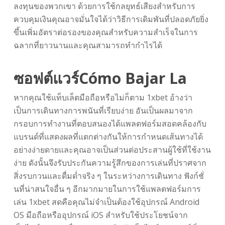
ลงทุนของพวกเขา ด้วยการใช้กลยุทธ์เสียงสำหรับการ
ควบคุมเงินคุณอาจมั่นใจได้ว่าวิธีการเดิมพันที่ปลอดภัยยิ่ง
ขึ้นเพิ่มอัตราต่อรองของคุณสำหรับความสำเร็จในการ
ฉลากที่ยาวนานและคุณสามารถทำกำไรได้
ซอฟต์แวร์Cómo Bajar La
หากคุณใช้แท็บเล็ตมือถือหรือไม่ก็ตาม 1xbet อ้างว่า
เป็นการเดินทางการพนันที่เรียบง่าย อันเป็นผลมาจาก
กรอบการทำงานที่ตอบสนองได้แพลตฟอร์มสอดคล้องกับ
แบรนด์ที่แสดงผลที่แตกต่างกันให้การกำหนดเส้นทางได้
อย่างง่ายดายและคุณอาจเป็นส่วนต่อประสานผู้ใช้ที่ใช้งาน
ง่าย ดังนั้นจึงรับประกันความรู้สึกของการเล่นที่ปราศจาก
สิ่งรบกวนและดื่มด่ำจริง ๆ ในระหว่างการเดินทาง ฟังก์ชั่
นที่น่าสนใจอื่น ๆ อีกมากมายในการใช้แพลตฟอร์มการ
เล่น 1xbet สดคือคุณไม่จำเป็นต้องใช้อุปกรณ์ Android
OS มือถือหรืออุปกรณ์ iOS สำหรับใช้ประโยชน์จาก