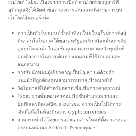
เว็บไซต์ 1xbet เนื่องจากการเปิดตัวเว็บไซต์เซลลูลาร์ที่
อุทิศคุณจึงได้จัดทำข้อตกลงการเล่นเกมหนึ่งรายการบน
เว็บไซต์อินเทอร์เน็ต
หากเป็นทัวร์นาเมนต์ชั้นนำที่สดใหม่ในยุโรปการต่อสู้
ที่น่าสนใจในภาคใต้ของสหรัฐอเมริกามิฉะนั้นการจับ
คู่แบบไดนามิกในเอเชียคุณสามารถคาดหวังทุกสิ่งที่
คุณต้องการในการเดินทางเล่นเกมที่ไร้รอยต่อและ
สนุกสนาน
การรับนักพนันผู้เชี่ยวชาญเป็นปัญหา แต่ด้วยคำ
แนะนำที่ถูกต้องคุณสามารถบรรลุเป้าหมายได้
วัดโอกาสที่ให้สำหรับตลาดเพื่อเพิ่มการคาดการณ์
1xbet ช่วยขั้นตอนค่าคอมมิชชั่นจำนวนมากและ
บันทึกเครดิต/เดบิต, e-purses, ความเป็นไปได้ทาง
เงินมือถือในท้องถิ่นและ cryptocurrencies
สามารถทำได้โดยการแตะเอกสารใหม่ที่ตั้งค่าตรงต่อ
ตรงบนหน้าจอ Android OS ของคุณ 3