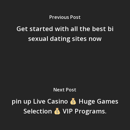
Previous Post
Get started with all the best bi
sexual dating sites now
Next Post
pin up Live Casino
Huge Games
Selection
VIP Programs.