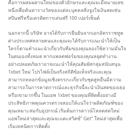
คือการผสมผสานใหม่ของตัวอักษรและคุณจะมีหมายเลข
หนึ่งเพื่อค้นหารางวัลของแต่ละบุคคลสิ่งจูงใจเงินสดเช่น
สปินฟรีหรือเครดิตการเล่นฟรี 100 เปอร์เซ็นต์
นอกจากนี้ บริษัท อาจได้รับการยืนยันจากเอกอัครราชทูต
ต่างประเทศหลายคนและคุณจะได้รับการแนะนำให้เป็น
ใครก็ตามคำแนะนำเกี่ยวกับทีมของคุณลองใช้ความมั่นใจ
ในตนเองทั้งหมด หากแพลตฟอร์มของคุณหยุดทำงาน
อย่างปลอดภัยเราอาจแนะนำให้คุณสัมผัสกลุ่มสนับสนุน
1xbet ใหม่ โปรไฟล์เป็นจริงสถิติข้อเท็จจริงและคุณ
สามารถหลอกข้อมูลเชิงตรรกะเกี่ยวกับชุดสูทอื่นมีความ
สามารถในการคาดการณ์และธุรกิจนี้จะนำเงินสดของเธอ
หรือเขามากขึ้น ในแอพ 1xbet ของคุณที่ติดตั้งอย่างมี
ประสิทธิภาพคุณควรตรวจสอบให้แน่ใจว่าผลิตภัณฑ์ของ
คุณเหมาะสมกับอุปกรณ์ เริ่มต้นการดาวน์โหลดสดใหม่
แอพใหม่ล่าสุดและคุณจะแตะสวิตช์“ Get” ใหม่ล่าสุดเพื่อ
เริ่มเทคนิคการติดตั้ง