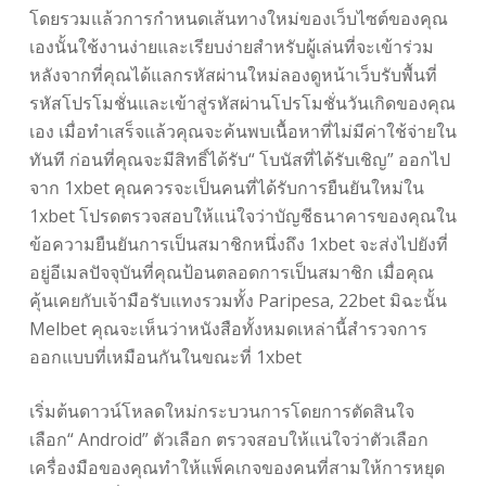
โดยรวมแล้วการกำหนดเส้นทางใหม่ของเว็บไซต์ของคุณ
เองนั้นใช้งานง่ายและเรียบง่ายสำหรับผู้เล่นที่จะเข้าร่วม
หลังจากที่คุณได้แลกรหัสผ่านใหม่ลองดูหน้าเว็บรับพื้นที่
รหัสโปรโมชั่นและเข้าสู่รหัสผ่านโปรโมชั่นวันเกิดของคุณ
เอง เมื่อทำเสร็จแล้วคุณจะค้นพบเนื้อหาที่ไม่มีค่าใช้จ่ายใน
ทันที ก่อนที่คุณจะมีสิทธิ์ได้รับ“ โบนัสที่ได้รับเชิญ” ออกไป
จาก 1xbet คุณควรจะเป็นคนที่ได้รับการยืนยันใหม่ใน
1xbet โปรดตรวจสอบให้แน่ใจว่าบัญชีธนาคารของคุณใน
ข้อความยืนยันการเป็นสมาชิกหนึ่งถึง 1xbet จะส่งไปยังที่
อยู่อีเมลปัจจุบันที่คุณป้อนตลอดการเป็นสมาชิก เมื่อคุณ
คุ้นเคยกับเจ้ามือรับแทงรวมทั้ง Paripesa, 22bet มิฉะนั้น
Melbet คุณจะเห็นว่าหนังสือทั้งหมดเหล่านี้สำรวจการ
ออกแบบที่เหมือนกันในขณะที่ 1xbet
เริ่มต้นดาวน์โหลดใหม่กระบวนการโดยการตัดสินใจ
เลือก“ Android” ตัวเลือก ตรวจสอบให้แน่ใจว่าตัวเลือก
เครื่องมือของคุณทำให้แพ็คเกจของคนที่สามให้การหยุด