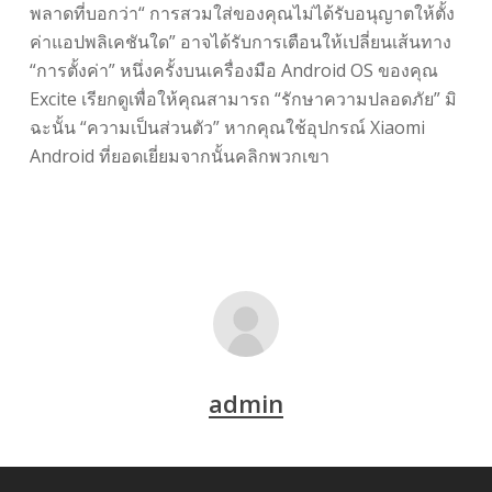
พลาดที่บอกว่า“ การสวมใส่ของคุณไม่ได้รับอนุญาตให้ตั้ง
ค่าแอปพลิเคชันใด” อาจได้รับการเตือนให้เปลี่ยนเส้นทาง
“การตั้งค่า” หนึ่งครั้งบนเครื่องมือ Android OS ของคุณ
Excite เรียกดูเพื่อให้คุณสามารถ “รักษาความปลอดภัย” มิ
ฉะนั้น “ความเป็นส่วนตัว” หากคุณใช้อุปกรณ์ Xiaomi
Android ที่ยอดเยี่ยมจากนั้นคลิกพวกเขา
admin