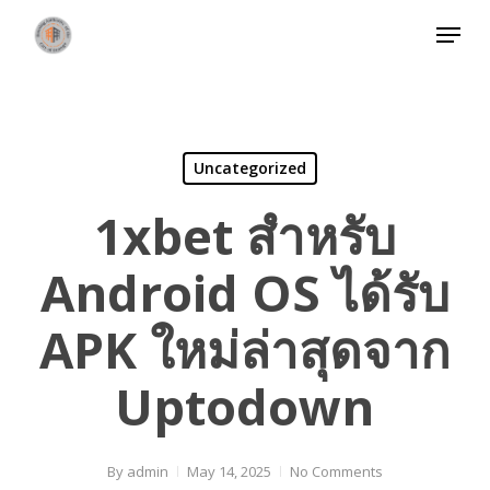
Skip
Menu
to
Close
main
Menu
content
Uncategorized
1xbet สำหรับ
Android OS ได้รับ
APK ใหม่ล่าสุดจาก
Uptodown
By
admin
May 14, 2025
No Comments