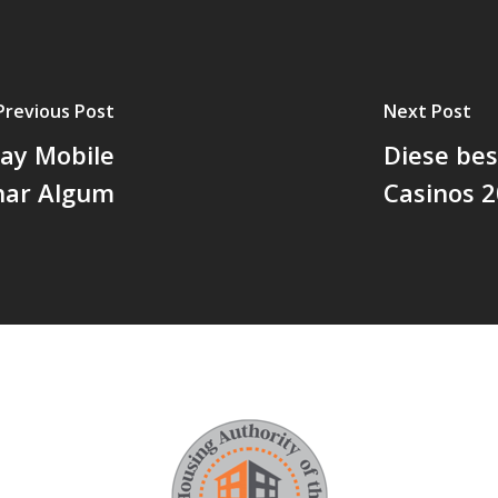
Previous Post
Next Post
lay Mobile
Diese be
har Algum
Casinos 2