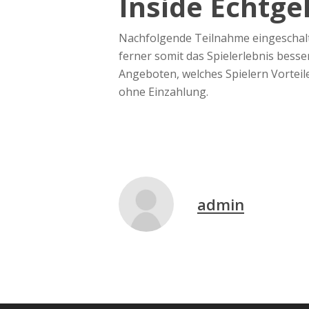
Inside Echtgel
Nachfolgende Teilnahme eingeschal
ferner somit das Spielerlebnis bes
Angeboten, welches Spielern Vorteile 
ohne Einzahlung.
admin