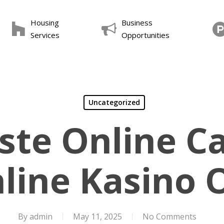
Housing
Business
Services
Opportunities
Uncategorized
ste Online C
line Kasino
By
admin
May 11, 2025
No Comments