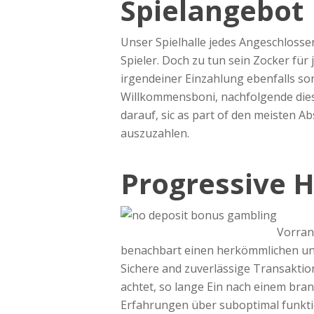
Spielangebot
Unser Spielhalle jedes Angeschlossen
Spieler. Doch zu tun sein Zocker für 
irgendeiner Einzahlung ebenfalls so
Willkommensboni, nachfolgende diese
darauf, sic as part of den meisten 
auszuzahlen.
Progressive H
Vorran
benachbart einen herkömmlichen un
Sichere and zuverlässige Transaktion
achtet, so lange Ein nach einem bra
Erfahrungen über suboptimal funktio