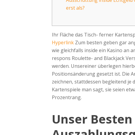
Ausschüttung inside Echtgeld 
erst als?
Ihr Fläche das Tisch- ferner Kartens
Hyperlink
Zum besten geben gar ange
wie gleichfalls inside ein Kasino an
respons Roulette- and Blackjack Vers
werden. Unsereiner überlegen hierbei
Positionsänderung gesetzt ist. Die An
zeichnen, stattdessen begleitend je 
Kartenspiele man sagt, sie seien et
Prozentrang.
Unser Besten 
Auszahlungs