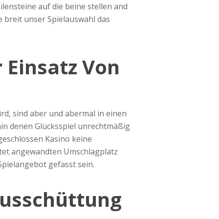
nsteine auf die beine stellen and
e breit unser Spielauswahl das
 Einsatz Von
rd, sind aber und abermal in einen
hin denen Glücksspiel unrechtmäßig
geschlossen Kasino keine
altet angewandten Umschlagplatz
pielangebot gefasst sein.
Ausschüttung