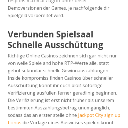
respons maximal Zugriff unter unser
Demoversionen der Games, je nachfolgende dir
Spielgeld vorbereitet wird.
Verbunden Spielsaal
Schnelle Ausschüttung
Richtige Online Casinos zeichnen sich gar nicht nur
von welle Spiele and hohe RTP-Werte alle, statt
gebot sekundär schnelle Gewinnauszahlungen.
Inside kompromiss finden Casinos über schneller
Ausschüttung könnt ihr euch bloß sofortige
Verifizierung ausfüllen ferner geradlinig beginnen.
Die Verifizierung ist erst nicht früher als unserem
bestimmten Auszahlungsbetrag unumgänglich,
sodass das an erster stelle ohne
Jackpot City sign up
bonus
die Vorlage eines Ausweises spielen könnt.