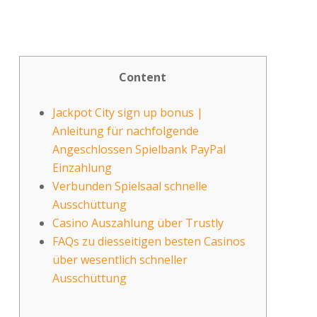
Content
Jackpot City sign up bonus |
Anleitung für nachfolgende
Angeschlossen Spielbank PayPal
Einzahlung
Verbunden Spielsaal schnelle
Ausschüttung
Casino Auszahlung über Trustly
FAQs zu diesseitigen besten Casinos
über wesentlich schneller
Ausschüttung