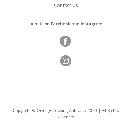
Contact Us
Join Us on Facebook and Instagram
Copyright
©
Orange Housing Authority
2023 | All Rights
Reserved.