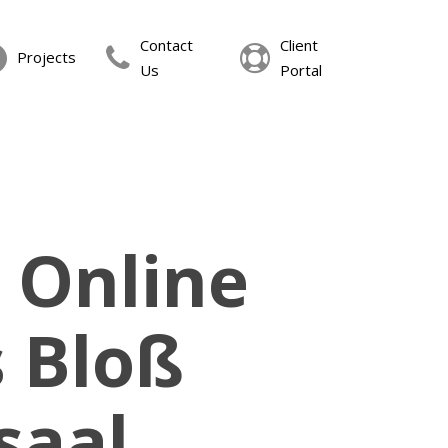
Contact
Client
Projects
Us
Portal
e Online
 Bloß
saal