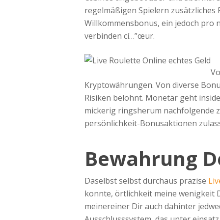
regelmäßigen Spielern zusätzliches P
Willkommensbonus, ein jedoch pro 
verbinden cí…”œur.
Vo
Kryptowährungen. Von diverse Bonus
Risiken belohnt. Monetär geht insid
mickerig ringsherum nachfolgende zu
persönlichkeit-Bonusaktionen zulass
Bewahrung D
Daselbst selbst durchaus präzise
Liv
konnte, örtlichkeit meine wenigkeit 
meinereiner Dir auch dahinter jedwed
Ausschlusssystem, das unter einsatz 