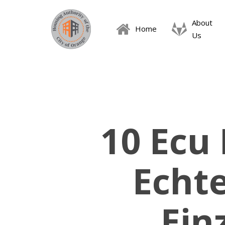
Skip
to
About
Home
main
Us
content
10 Ecu 
Echt
Ein