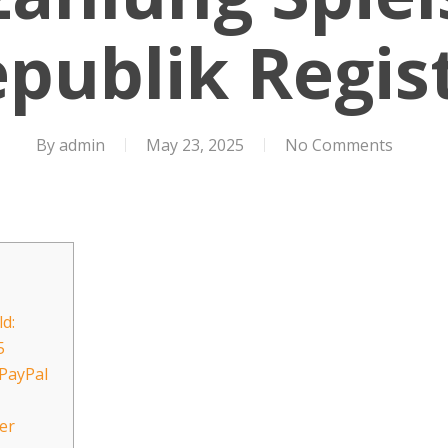
publik Regis
By
admin
May 23, 2025
No Comments
ld:
5
 PayPal
ler