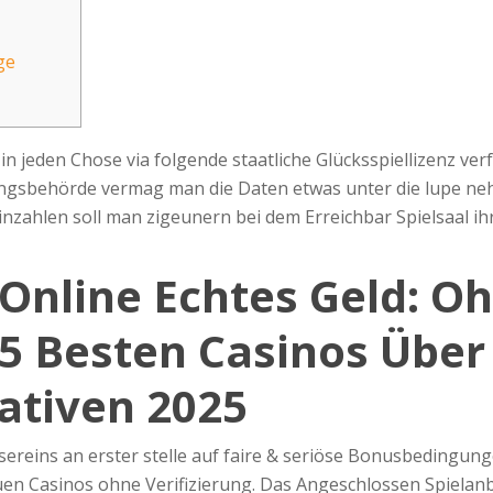
ge
in jeden Chose via folgende staatliche Glücksspiellizenz verf
rungsbehörde vermag man die Daten etwas unter die lupe n
inzahlen soll man zigeunern bei dem Erreichbar Spielsaal ihr
 Online Echtes Geld: O
5 Besten Casinos Über
ativen 2025
sereins an erster stelle auf faire & seriöse Bonusbedingu
n Casinos ohne Verifizierung. Das Angeschlossen Spielanbi