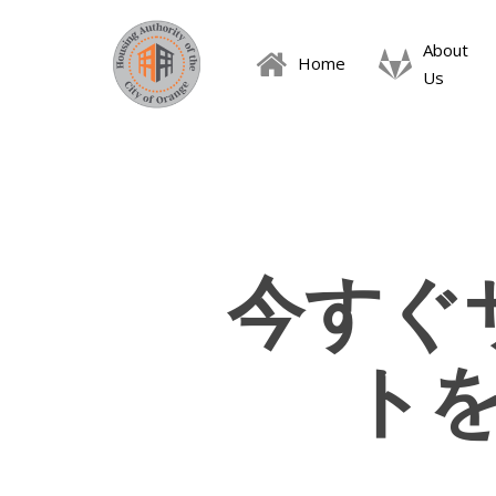
Skip
to
About
Home
main
Us
content
今すぐ
ト