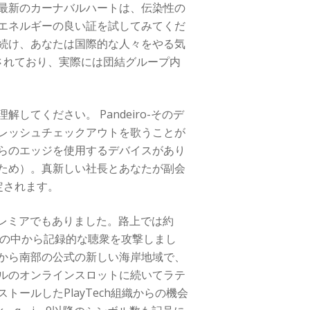
最新のカーナバルハートは、伝染性の
エネルギーの良い証を試してみてくだ
続け、あなたは国際的な人々をやる気
されており、実際には団結グループ内
てください。 Pandeiro-そのデ
レッシュチェックアウトを歌うことが
らのエッジを使用するデバイスがあり
ため）。真新しい社長とあなたが副会
定されます。
目のプレミアでもありました。路上では約
万人の人の中から記録的な聴衆を攻撃しまし
から南部の公式の新しい海岸地域で、
ルのオンラインスロットに続いてラテ
ールしたPlayTech組織からの機会