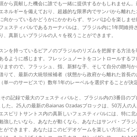
涯から貢献した機会に誰でも一緒に提供するかもしれません。
エネルギーを備えており、超越的な限界内でサンバから離れた
に向かっているかどうかにかかわらず、サンバは心を楽しませ
フェスティバルであるカーナバルは、ブラジル内に1年間維持
り、真新しいブラジルの人々を祝うことができます。
ンを持っているピアノのブラジルのリズムを把握する方法を理解し
あるように感じます。フレッシュノートをコントロールするフ
りますので、フラッシュ、指、新鮮な手、そして自分の贈与か
借りて、最新の大統領候補者（状態から政府から離れた首長の
（単一のサービスで）数年1年のレーベルを選択することが決
zo​​nteはその記録で最大のフェスティバルと、ブラジル内の3番
ました。25人の最新のBaianas Ozadasブロックは、50
エスピリトサントス内の真新しいフェスティバルには、特に北
勉強したいなら、あなたが動くなら、あなたはサンバ・ブラジ
ができます、あなたはこのビデオゲームを楽しい方法にインスト