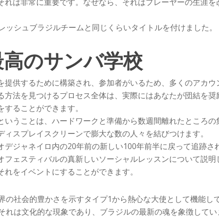
それは非常に重要です。なぜなら、それはプレーヤーの生涯を
フレッシュブラジルチームと同じくらいタイトルを付けました。
最高のサンバ学校
を提供するために構築され、参加者がいるため、多くのアカウ
る方法を見つけるプロセス全体は、実際にはあなたが団結を奨
をすることができます。
ということは、ハードワークと準備から数週間離れたところの
ディスプレイスクリーンで膨大な数の人々を結びつけます。
デジャネイロ内の20年前の新しい100年前半に戻って追跡さ
オフェスティバルの真新しいソーシャルレッスンについて説明
それをイベントにすることができます。
界の社会的豊かさを示すタイプ1から熱心な大使として機能し
それは文化的な現象であり、ブラジルの最新の魂を象徴してい