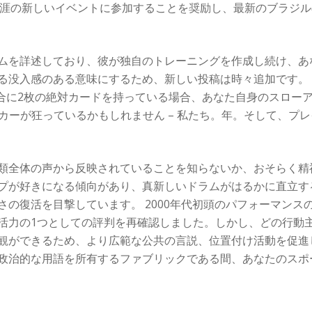
が生涯の新しいイベントに参加することを奨励し、最新のブラジ
ムを詳述しており、彼が独自のトレーニングを作成し続け、あ
る没入感のある意味にするため、新しい投稿は時々追加です。
合に2枚の絶対カードを持っている場合、あなた自身のスローア
カーが狂っているかもしれません – 私たち。年。そして、プ
全体の声から反映されていることを知らないか、おそらく精神的
プが好きになる傾向があり、真新しいドラムがはるかに直立す
さの復活を目撃しています。 2000年代初頭のパフォーマンス
活力の1つとしての評判を再確認しました。しかし、どの行動
観ができるため、より広範な公共の言説、位置付け活動を促進
政治的な用語を所有するファブリックである間、あなたのスポ