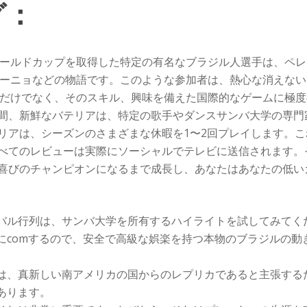
グ：
ールドカップを取得した特定の有名なブラジル人選手は、ペレ
ーニョなどの物語です。このような参加者は、熱心な消えない
だけでなく、そのスキル、興味を備えた国際的なゲームに極度
間、新鮮なバテリアは、特定の歌手やダンスサンバ大学の専門
リアは、シーズンのさまざまな休暇を1〜2回プレイします。
べてのレビューは実際にソーシャルでテレビに送信されます。
喜びのチャンピオンになるまで成長し、あなたはあなたの低い
バル行列は、サンバ大学を所有するハイライトを試してみてく
にcomするので、安全で高級な娯楽を持つ本物のブラジルの動
は、真新しい南アメリカの国からのレプリカであると主張する
あります。