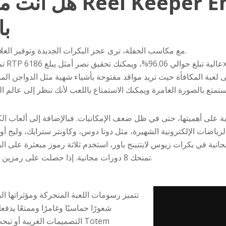
هل أنت مستعد للمقا
با
مع مكاسب الحفلة، ترى عجز البكرات الجديدة وتوفير العلاج للرموز الأحدث، وبالتالي فهي ممتعة.
ية تبلغ حوالي 96.06%، ويمكنك تحقيق نصر أمثل يبلغ 6186x.
على أهميتها، حتى في ظل ضعف الإمكانيات. فبالإضافة إلى ألعاب الكاز
اضات الإلكترونية الشهيرة، مثل دوتا دوس، وكاونتر سترايك، وليج أوف ليجندز. لمحب
ية في بكرات زيوس لايتنينج باور، استخدم ثلاثة رموز مبعثرة على البك
تمنحك 8 دورات مجانية. إذا حصلت على رمزين فقط، يمكنك اللعب للفوز بـ 20 دورة مجانية.
تتميز رسومات اللعبة المتحركة ومؤثراتها 
شعورًا حماسيًا وغامرًا وممتعًا يد
التصميمات الغريبة أو تبحث 