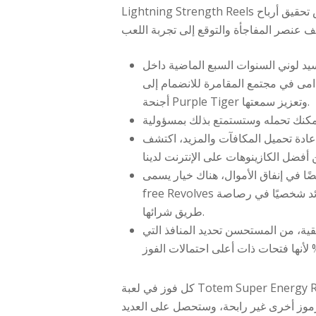
Lightning Strength Reels ستأسر انتباهك بالتأكيد. فهي تزيد من فرص تحقيق أرباح
وني السنوات السبع الماضية داخل Microgaming كمخرج
دامى في مجتمع المقامرة للانضمام إلى
أجنحة Purple Tiger وتعزيز سمعتها.
عادة تحميل المكافآت والمزيد، اكتشف
 في إنفاق الأموال، هناك خيار يسمى Get 100%
free Revolves حيث يمكنك تجربة الفوائد شخصيًا في رصاصة Revolves عن
طريق شرائها.
يقية، من المستحسن تحديد المنافذ التي
كل فوز في لعبة Totem Super Energy Reels على الإنترنت يزيد من حماسك. يعود ذلك إلى أن أسلوب اللعب يعتمد على بكرات متهالكة أو متهالكة، حيث
ق رموز أخرى غير رابحة، وستحصل على العديد