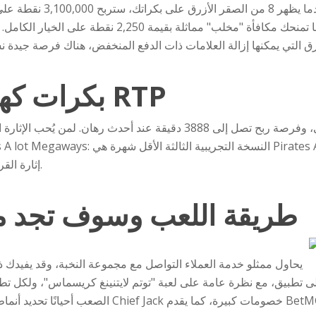
تتجول في كل مكان على البكرات، فغالبًا ما تمنحك مكافأة 
بكرات كهرباء توتيم لايتنينج RTP
ما يميز هذه اللعبة تحديدًا هو تقلبها العالي، وفرصة ربح تصل إلى 3888 دقيقة
إثارة القراصنة، وقد طُرحت لأول مرة في عام 2021.
طريقة اللعب وسوف تجد مي
يحاول ممثلو خدمة العملاء التواصل مع مجموعة النخبة، وقد يفيدك ذ
د توجيهك إلى تطبيق، مع نظرة عامة على لعبة "توتم لايتنينغ كريسماس"، ولكل
الصعب أحيانًا تحديد أنماط مراهنات الهوكي في الولاية