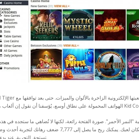
سفنا أن نقول إن ألعاب ماكينات القمار الإلكترونية لا تُلعب على لعبة Kid Color.
"النمر الأحمر". صورة الفتحة رائعة، لكنها لا تُضاهي ما ستجده في هذه
قد تعرّضت لضربة صاعقة، لذا نُخطط لمكان لعبك. يمكنك ربح ما
تستحق التجربة. عند بدء اللعبة، سترى إشارات مُحمّلة على البكرات.