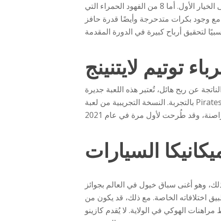
من المكاسب على رهانك الفردي. عندما يظهر 8 من الصقر الأزرق على بكراتك، ستربح 3,100,000 نقطة على الخيار الأول. أما 8 من الفهود الحمراء التي
"مخلب" مماثلة بقيمة 2,250 نقطة على الخيار الكامل. مع وجود بكرات متدحرجة وأيضًا قدرة حافز
 عند أحدث رهان. لمن يُحب الإثارة الناتجة عن ربح هائل، تُعتبر هذه اللعبة جديرة
بالتجربة. النسخة التجريبية من لعبة Pirates A lot Megaways: النسخة التجريبية الثالثة الأقل شهرة هي Pirates A lot Megaways. تُركز هذه النسخة على
كانيكا السيارات
لك، وهو أغنى سباق خيول في العالم بجوائز
 تطبيق اختلافاته الخاصة. مع ذلك، قد يكون من
. لا يُقدم كازينو Chief Jack خصومات كبيرة، كما يقدم BetMGM أدوات لعب فريدة أكثر من منافسيه