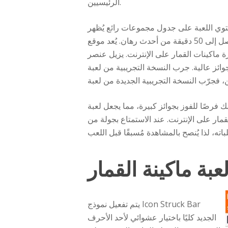
الرئيسيين.
 تحتوي اللعبة على جدول مجموعات رائع يُظهر
إمكانية الفوز بما يصل إلى 50 دقيقة من أحدث رهان. يُعد موقع SlotJava الجديد، إلى حد كبير، مجموعة مخلصة من محبي الكازينوهات على الإنترنت الذين
 عنصر Reel Strike الجديد أيقونات القيمة المباشرة إلى الشبكة بعد استبدالها بإشارات
ريبية من لعبة Container Cracker. إذا كنت ترغب في تجربة لعبة سلوتس
مما يجعل لعبة Zeus Lightning Electricity Reels من الألعاب المُفضّلة لدى مُحبي
. عند الاستمتاع بجولة من Zeus Super Power Reels، احرص على توفير المال على نسبة العائد إلى اللاعب (RTP) الجديدة في
ة ماكينة القمار
يتم تفعيل نموذج Icon Struck Bar
الجديد كليًا باختيار عشوائي لأحد الأحرف