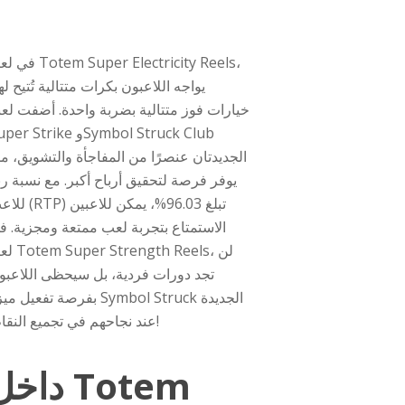
في لعبة per Electricity Reels
يواجه اللاعبون بكرات متتالية تُتيح ل
خيارات فوز متتالية بضربة واحدة. أضفت لعبت
Super Strike وol Struck Club
الجديدتان عنصرًا من المفاجأة والتشويق، مم
يوفر فرصة لتحقيق أرباح أكبر. مع نسبة رب
للاعب (RTP) تبلغ 96.03%، ي
الاستمتاع بتجربة لعب ممتعة ومجزية. ف
لعبة Strength Reels
تجد دورات فردية، بل سيحظى اللاعبو
بفرصة تفعيل ميزة Symbol Struck الج
عند نجاحهم في تجميع النقاط!
داخل otem