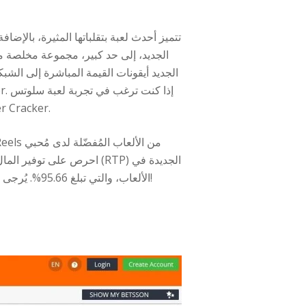
تتميز أحدث لعبة بتقلباتها المثيرة، بالإض
مستوحاة من ألعاب السرقة مع مغامرة مثيرة لكسر الخزائن، فجرّ
الألعاب، والتي تبلغ 95.66%. يُرجى العلم أن كل كازينو لديه القدرة على تعديل إعداداته بما يتناسب مع متطلباته، لذا يُنصح بالمشاهدة مُسبقًا قبل اللعب!