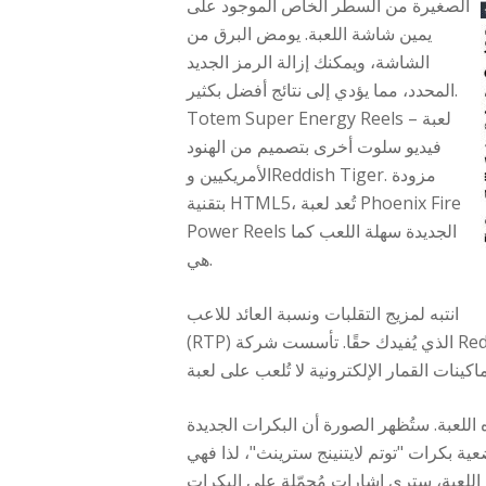
الصغيرة من السطر الخاص الموجود على
يمين شاشة اللعبة. يومض البرق من
الشاشة، ويمكنك إزالة الرمز الجديد
المحدد، مما يؤدي إلى نتائج أفضل بكثير.
Totem Super Energy Reels – لعبة
فيديو سلوت أخرى بتصميم من الهنود
الأمريكيين وReddish Tiger. مزودة
بتقنية HTML5، تُعد لعبة Phoenix Fire
Power Reels الجديدة سهلة اللعب كما
هي.
انتبه لمزيج التقلبات ونسبة العائد للاعب
(RTP) الذي يُفيدك حقًا. تأسست شركة Red Tiger عام ٢٠١٤، وسرعان ما لفتت الأنظار بلعبتها الإلكترونية الزاخرة بالألوان والميزات. حتى بعد توافقها مع
 اللعبة. ستُظهر الصورة أن البكرات الجديدة
 يصل إلى 7,777 ضعف رهانك لتجربة أحدث وضعية بكرات "توتم لايتنينج سترينث"، لذا فهي