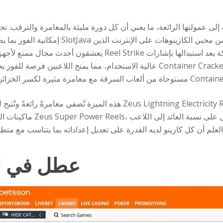
افة إلى عمولتها الرائعة، ما يعني أن كل دورة مليئة بالمغامرة والترقب.
يعشقون أحدث مجال ممتع لأجهزة ماكينات القمار على الإنترنت. يزيل
عالية الاستخدام، مما يمنح اللاعبين فرصة للفوز بجوائز عالية. جرب النسخة التج
ب النسخة التجريبية الجديدة من لعبة Container Cracker.
هذه الميزة تُضفي مغامرةً رائعةً وتُتيح لك فرصًا للفوز بجوائز كبيرة، 
ماكينات القمار على الإنترنت
عطل في لعب