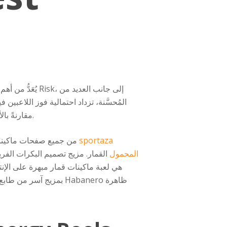
كما يُقدِّم الموقع قوائم متصدرين وسحوبات على فئات مُختلفة، مما يُتيح للاعبين فرصًا مُحسَّنة للفوز.
مقارنةً با
مع أكثر من 117,649 طريقة للفوز والعديد من جوائز الجوائز الكبرى، يُمكنك الفوز بماكينات Megaways من جميع
المحمول
القمار. مزيج تصميم البكرات الفريد