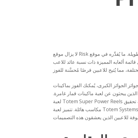
لا يزال موقع Risk يُعَدُّ من أهم مواقع المقامرة بالعملات المشفرة، وقد هيمن على هذا المجال لفترة طويلة. ما يُقدِّره في موقع Risk، إلى جانب العديد من
بة عائد للاعب (RTP) المُحسَّنة، تزداد احتمالية فوز اللاعبين فيه
 الذين يبحثون عن لعبة ماكينات قمار غامرة.
لعبة Totem Super Power Reels هي لعبة ماكينات قمار مبهرة على الإنترنت، تنقل اللاعبين إلى عالم غريب مليء بالطواطم المهيبة، مع فرصة تحقيق
مكاسب هائلة. تتميز لعبة Totem Systems بمزيج آسر من طابع الأزتك والتيكي. مستوحاة من حضارة الأزتك وشعب التيكي، تُقدم لعبة Habanero ظاهرة