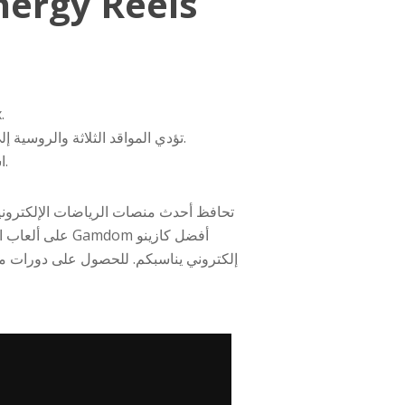
تم تصنيف تقلباته على أنه الأعلى، ونسبة RTP عال
تؤدي المواقد الثلاثة والروسية إلى لعبة المكافأة حيث تريد مواقد مفتوحة بأشياء شهية مثل الدواجن المشوية ويمكنك أن تطلب من شخص آخر.
استمتع بالصورة الغامرة ويمكنك الاستمتاع باللعب لأنك تنظر إلى عالم الطواطم وقد تتعرض للتأثيرات الخاطفة.
تحافظ أحدث منصات الرياضات الإلكترونية 
على ألعاب الري
إلكتروني يناسبكم. للحصول على دورات مجان