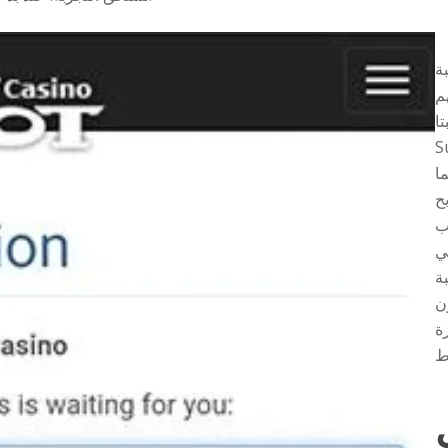
Totem Su،
هم
ا
Symb
ا
ح
مكن للاعبين
ي
Totem Super ، لن
ن
ديدة
T