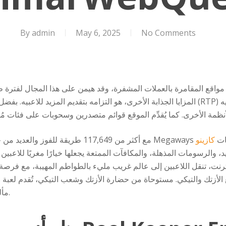
By
admin
May 6, 2025
No Comments
المزايا الجذابة الأخرى، هو التزامه بتقديم المزيد للاعبيه. بفضل قائمة ألعابه المميزة ذات نس
لأنظمة الأخرى.
 صفحات ماكينات
كازينو sportaza
، والرسومات المذهلة، والمكافآت الممتعة يجعلها خيارًا مغريًا للاعبين
مألوفة للاعبين الذين يعشقون هذه التصميمات.