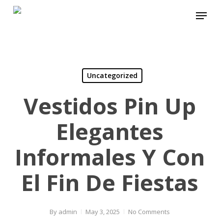
Skip
Menu
to
main
content
Uncategorized
Vestidos Pin Up
Elegantes
Informales Y Con
El Fin De Fiestas
By
admin
May 3, 2025
No Comments