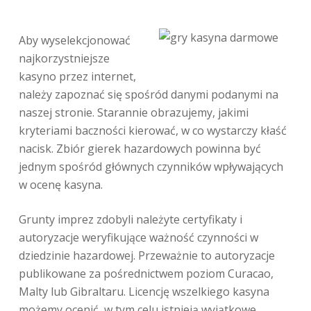
Aby wyselekcjonować
najkorzystniejsze
kasyno przez internet,
należy zapoznać się spośród danymi podanymi na
naszej stronie. Starannie obrazujemy, jakimi
kryteriami baczności kierować, w co wystarczy kłaść
nacisk. Zbiór gierek hazardowych powinna być
jednym spośród głównych czynników wpływających
w ocenę kasyna.
Grunty imprez zdobyli należyte certyfikaty i
autoryzacje weryfikujące ważność czynności w
dziedzinie hazardowej. Przeważnie to autoryzacje
publikowane za pośrednictwem poziom Curacao,
Malty lub Gibraltaru. Licencję wszelkiego kasyna
możemy ocenić, w tym celu istnieją wyjątkowe