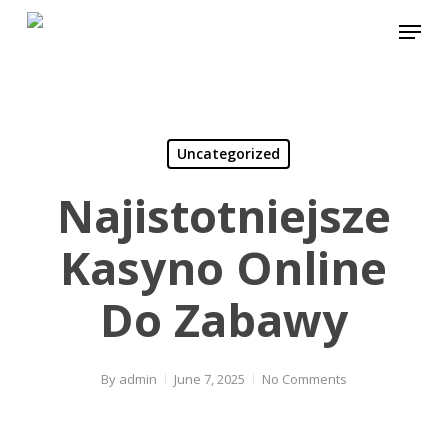
Skip
Menu
to
main
content
Uncategorized
Najistotniejsze
Kasyno Online
Do Zabawy
By
admin
June 7, 2025
No Comments