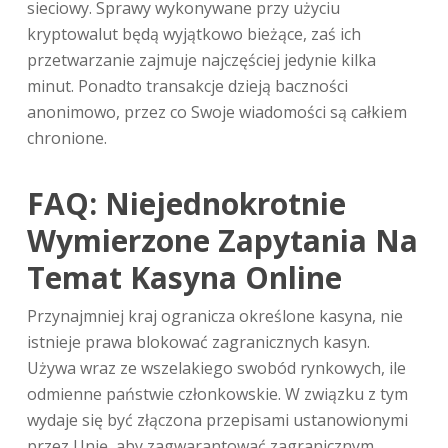
sieciowy. Sprawy wykonywane przy użyciu
kryptowalut będą wyjątkowo bieżące, zaś ich
przetwarzanie zajmuje najczęściej jedynie kilka
minut.
Ponadto transakcje dzieją baczności
anonimowo, przez co Swoje wiadomości są całkiem
chronione.
FAQ: Niejednokrotnie
Wymierzone Zapytania Na
Temat Kasyna Online
Przynajmniej kraj ogranicza określone kasyna, nie
istnieje prawa blokować zagranicznych kasyn.
Używa wraz ze wszelakiego swobód rynkowych, ile
odmienne państwie członkowskie. W związku z tym
wydaje się być złączona przepisami ustanowionymi
przez Unię, aby zagwarantować zagranicznym