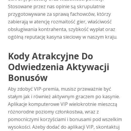
Stosowane przez nas opinie są skrupulatnie
przygotowywane za sprawą fachowców, którzy
zabierają w atencję rozmaitość gier, właściwość
obsługiwania kontrahenta, szybkość wypłat oraz
ogólną reputację kasyna sieciowy w naszym kraju.
Kody Atrakcyjne Do
Odwiedzenia Aktywacji
Bonusów
Aby zdobyć VIP-premia, musisz przeważnie być
stałym jak i również aktywnym graczem po kasynie.
Aplikacje komputerowe VIP wielokrotnie mieszczą
różnorodne poziomy członkostwa, wraz z
pomocniczymi korzyściami i bonusami pod wszelkim
wysokości. Ażeby dodać do aplikacji VIP, skontaktuj