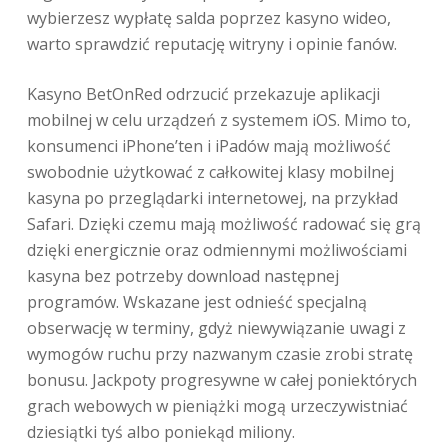
wybierzesz wypłatę salda poprzez kasyno wideo,
warto sprawdzić reputację witryny i opinie fanów.
Kasyno BetOnRed odrzucić przekazuje aplikacji
mobilnej w celu urządzeń z systemem iOS. Mimo to,
konsumenci iPhone’ten i iPadów mają możliwość
swobodnie użytkować z całkowitej klasy mobilnej
kasyna po przeglądarki internetowej, na przykład
Safari. Dzięki czemu mają możliwość radować się grą
dzięki energicznie oraz odmiennymi możliwościami
kasyna bez potrzeby download następnej
programów. Wskazane jest odnieść specjalną
obserwację w terminy, gdyż niewywiązanie uwagi z
wymogów ruchu przy nazwanym czasie zrobi stratę
bonusu. Jackpoty progresywne w całej poniektórych
grach webowych w pieniążki mogą urzeczywistniać
dziesiątki tyś albo poniekąd miliony.