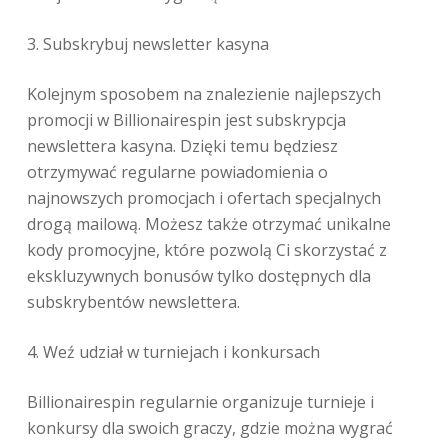
3. Subskrybuj newsletter kasyna
Kolejnym sposobem na znalezienie najlepszych
promocji w Billionairespin jest subskrypcja
newslettera kasyna. Dzięki temu będziesz
otrzymywać regularne powiadomienia o
najnowszych promocjach i ofertach specjalnych
drogą mailową. Możesz także otrzymać unikalne
kody promocyjne, które pozwolą Ci skorzystać z
ekskluzywnych bonusów tylko dostępnych dla
subskrybentów newslettera.
4. Weź udział w turniejach i konkursach
Billionairespin regularnie organizuje turnieje i
konkursy dla swoich graczy, gdzie można wygrać