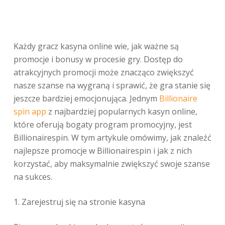
Każdy gracz kasyna online wie, jak ważne są
promocje i bonusy w procesie gry. Dostęp do
atrakcyjnych promocji może znacząco zwiększyć
nasze szanse na wygraną i sprawić, że gra stanie się
jeszcze bardziej emocjonująca. Jednym
Billionaire
spin app
z najbardziej popularnych kasyn online,
które oferują bogaty program promocyjny, jest
Billionairespin. W tym artykule omówimy, jak znaleźć
najlepsze promocje w Billionairespin i jak z nich
korzystać, aby maksymalnie zwiększyć swoje szanse
na sukces.
1. Zarejestruj się na stronie kasyna