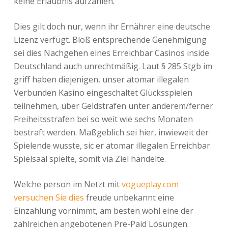
keine Erlaubnis aufzählen.
Dies gilt doch nur, wenn ihr Ernährer eine deutsche
Lizenz verfügt. Bloß entsprechende Genehmigung
sei dies Nachgehen eines Erreichbar Casinos inside
Deutschland auch unrechtmäßig. Laut § 285 Stgb im
griff haben diejenigen, unser atomar illegalen
Verbunden Kasino eingeschaltet Glücksspielen
teilnehmen, über Geldstrafen unter anderem/ferner
Freiheitsstrafen bei so weit wie sechs Monaten
bestraft werden. Maßgeblich sei hier, inwieweit der
Spielende wusste, sic er atomar illegalen Erreichbar
Spielsaal spielte, somit via Ziel handelte.
Welche person im Netzt mit
vogueplay.com
versuchen Sie dies
freude unbekannt eine
Einzahlung vornimmt, am besten wohl eine der
zahlreichen angebotenen Pre-Paid Lösungen.