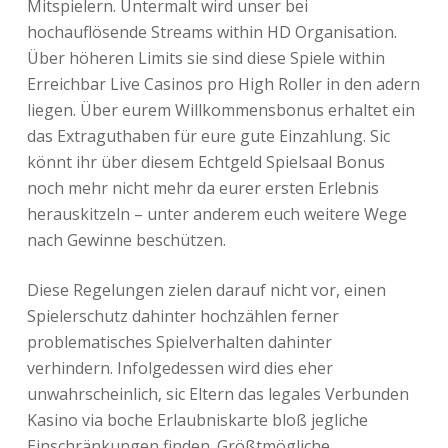
Mitspielern. Untermalt wird unser bei
hochauflösende Streams within HD Organisation.
Über höheren Limits sie sind diese Spiele within
Erreichbar Live Casinos pro High Roller in den adern
liegen. Über eurem Willkommensbonus erhaltet ein
das Extraguthaben für eure gute Einzahlung. Sic
könnt ihr über diesem Echtgeld Spielsaal Bonus
noch mehr nicht mehr da eurer ersten Erlebnis
herauskitzeln – unter anderem euch weitere Wege
nach Gewinne beschützen.
Diese Regelungen zielen darauf nicht vor, einen
Spielerschutz dahinter hochzählen ferner
problematisches Spielverhalten dahinter
verhindern. Infolgedessen wird dies eher
unwahrscheinlich, sic Eltern das legales Verbunden
Kasino via boche Erlaubniskarte bloß jegliche
Einschränkungen finden. Größtmögliche