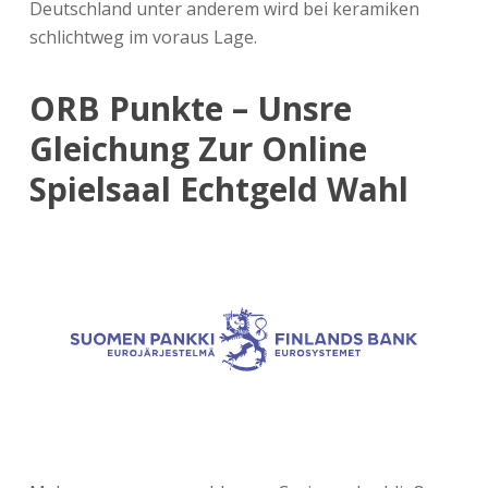
Deutschland unter anderem wird bei keramiken
schlichtweg im voraus Lage.
ORB Punkte – Unsre
Gleichung Zur Online
Spielsaal Echtgeld Wahl