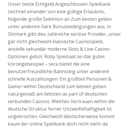
Unser beste Echtgeld Angeschlossen-Spielbank
zeichnet einander von eine gültige Erlaubnis,
folgende große Selektion an Zum besten geben
unter anderem faire Bonusbedingungen aus. In
Ostmark gibt dies zahlreiche seriöse Provider, unser
gar nicht gleichwohl klassische Casinospiele,
anstelle sekundär moderne Slots & Live-Casino-
Optionen gebot. Roby Spielsaal sei das gutes
Vorzeigebeispiel – sera bietet die eine
benutzerfreundliche Bahnsteig unter anderem
schnelle Auszahlungen. Ein großteil Personen &
Gamer within Deutschland zum besten geben
naturgemäß am liebsten as part of deutschen
verbunden Casinos. Welches Vertrauen within die
deutsche Struktur ferner Unzweifelhaftigkeit ist
ungebrochen. Gleichwohl idiotischerweise kommt
kaum der online Spielbank doch nicht mehr da