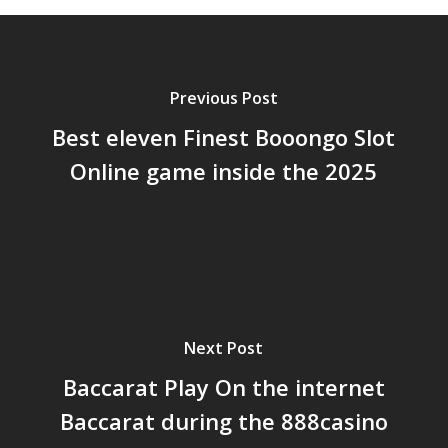
Previous Post
Best eleven Finest Booongo Slot
Online game inside the 2025
Next Post
Baccarat Play On the internet
Baccarat during the 888casino