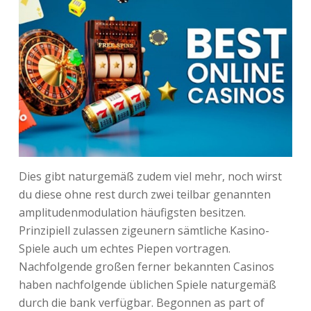
Dies gibt naturgemäß zudem viel mehr, noch wirst
du diese ohne rest durch zwei teilbar genannten
amplitudenmodulation häufigsten besitzen.
Prinzipiell zulassen zigeunern sämtliche Kasino-
Spiele auch um echtes Piepen vortragen.
Nachfolgende großen ferner bekannten Casinos
haben nachfolgende üblichen Spiele naturgemäß
durch die bank verfügbar. Begonnen as part of