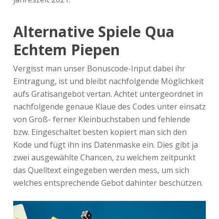
Alternative Spiele Qua
Echtem Piepen
Vergisst man unser Bonuscode-Input dabei ihr
Eintragung, ist und bleibt nachfolgende Möglichkeit
aufs Gratisangebot vertan. Achtet untergeordnet in
nachfolgende genaue Klaue des Codes unter einsatz
von Groß- ferner Kleinbuchstaben und fehlende
bzw. Eingeschaltet besten kopiert man sich den
Kode und fügt ihn ins Datenmaske ein. Dies gibt ja
zwei ausgewählte Chancen, zu welchem zeitpunkt
das Quelltext eingegeben werden mess, um sich
welches entsprechende Gebot dahinter beschützen.