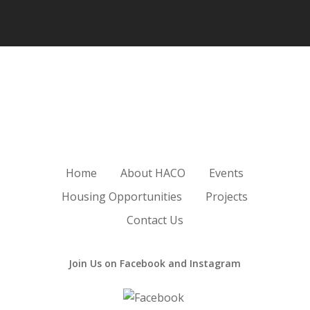
Home
About HACO
Events
Housing Opportunities
Projects
Contact Us
Join Us on Facebook and Instagram