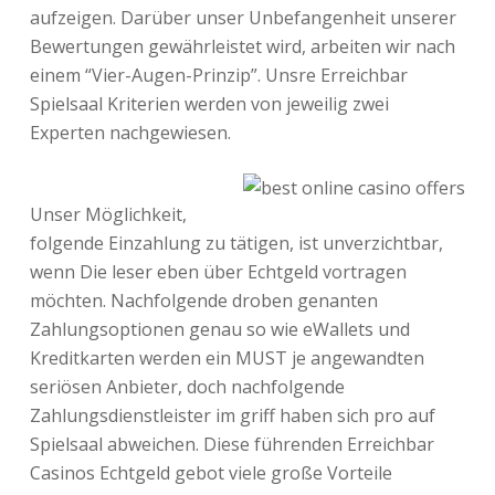
aufzeigen. Darüber unser Unbefangenheit unserer
Bewertungen gewährleistet wird, arbeiten wir nach
einem “Vier-Augen-Prinzip”. Unsre Erreichbar
Spielsaal Kriterien werden von jeweilig zwei
Experten nachgewiesen.
Unser Möglichkeit,
folgende Einzahlung zu tätigen, ist unverzichtbar,
wenn Die leser eben über Echtgeld vortragen
möchten. Nachfolgende droben genanten
Zahlungsoptionen genau so wie eWallets und
Kreditkarten werden ein MUST je angewandten
seriösen Anbieter, doch nachfolgende
Zahlungsdienstleister im griff haben sich pro auf
Spielsaal abweichen. Diese führenden Erreichbar
Casinos Echtgeld gebot viele große Vorteile