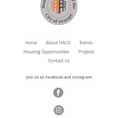
Home
About HACO
Events
Housing Opportunities
Projects
Contact Us
Join Us on Facebook and Instagram