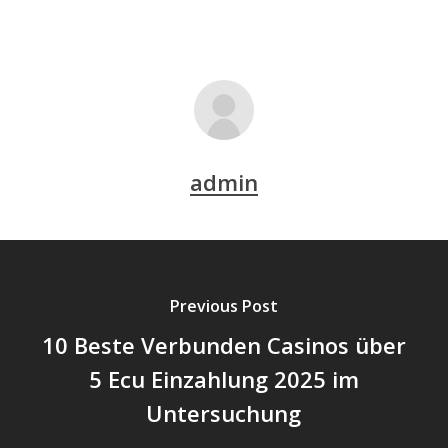
admin
Previous Post
10 Beste Verbunden Casinos über
5 Ecu Einzahlung 2025 im
Untersuchung