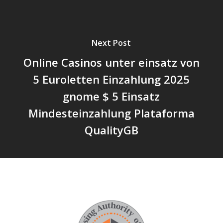
Next Post
Online Casinos unter einsatz von
5 Euroletten Einzahlung 2025
gnome $ 5 Einsatz
Mindesteinzahlung Plataforma
QualityGB